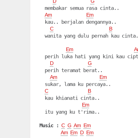
D
G
  membakar semua rasa cinta..

Am
Em
  kau.. berjalan dengannya..

C
B
  wanita yang dulu pernah kau cinta.
Em
A
  perih luka hati yang kini kau cipt
D
G
  perih teramat berat..

Am
Em
  sukar, lama ku percaya..

C
B
  kau khianati cinta..

Em
  itu yang ku t'rima..

Music :
C
G
Am
Em
Am
Em
D
Em