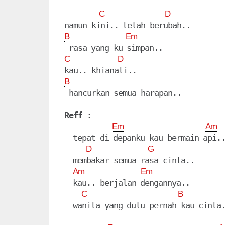
C
D
B
Em
C
D
B
 hancurkan semua harapan..

Reff :
Em
Am
  tepat di depanku kau bermain api..
D
G
  membakar semua rasa cinta..

Am
Em
  kau.. berjalan dengannya..

C
B
  wanita yang dulu pernah kau cinta.