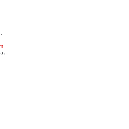
.

m
a..
