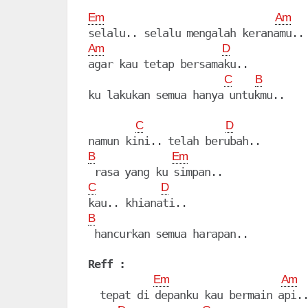
Em
Am
Am
D
agar kau tetap bersamaku..

C
B
ku lakukan semua hanya untukmu..

C
D
B
Em
C
D
B
 hancurkan semua harapan..

Reff :
Em
Am
  tepat di depanku kau bermain api..