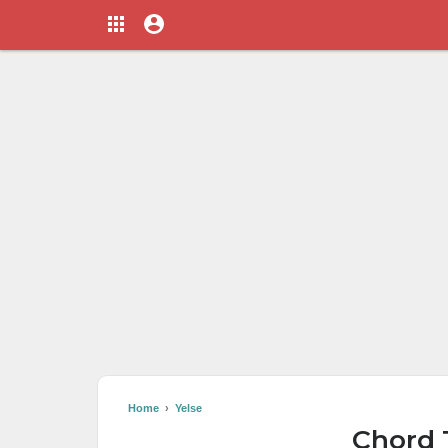
Home
›
Yelse
Chord T