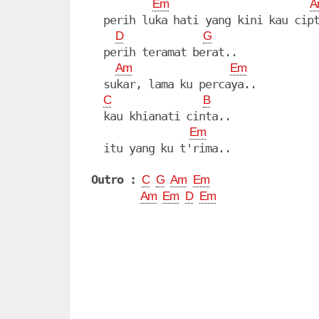
Em
A
  perih luka hati yang kini kau cipt
D
G
  perih teramat berat..

Am
Em
  sukar, lama ku percaya..

C
B
  kau khianati cinta..

Em
  itu yang ku t'rima..

Outro :
C
G
Am
Em
Am
Em
D
Em