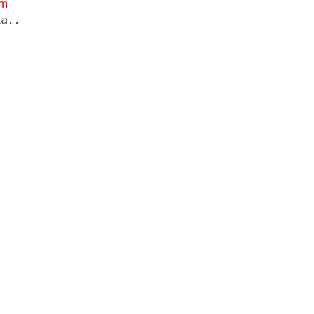
m
a..
