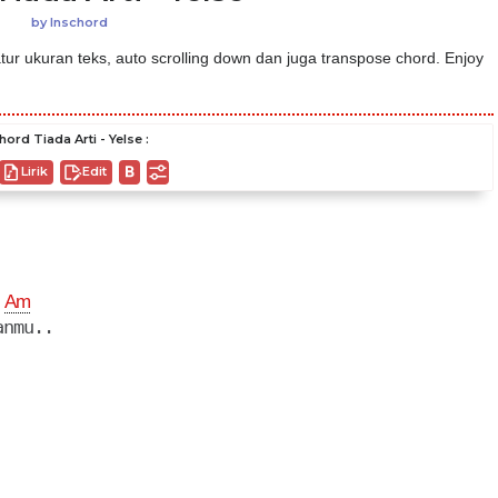
by
Inschord
ur ukuran teks, auto scrolling down dan juga transpose chord. Enjoy
hord Tiada Arti - Yelse :
Lirik
Edit
Am