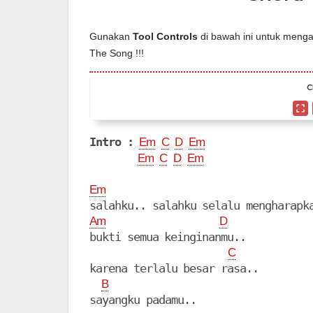
Gunakan
Tool Controls
di bawah ini untuk mengat
The Song !!!
C
Intro :
Em
C
D
Em
Em
C
D
Em
Em
Am
D
bukti semua keinginanmu..

C
karena terlalu besar rasa..

B