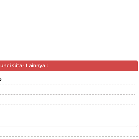
unci Gitar Lainnya :
e