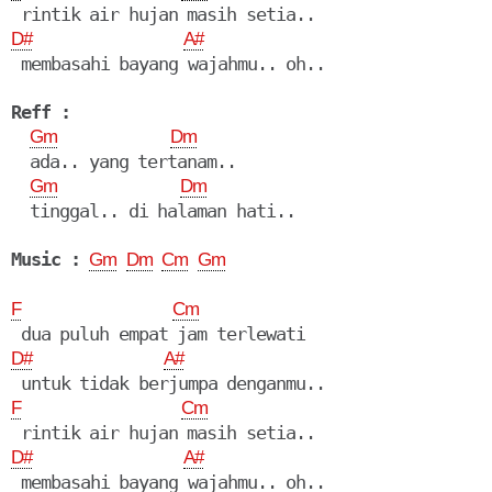
D#
A#
 membasahi bayang wajahmu.. oh..

Reff :
Gm
Dm
  ada.. yang tertanam..

Gm
Dm
  tinggal.. di halaman hati..

Music :
Gm
Dm
Cm
Gm
F
Cm
D#
A#
F
Cm
D#
A#
 membasahi bayang wajahmu.. oh..
