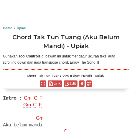
Home
›
Upiak
Chord Tak Tun Tuang (Aku Belum
Mandi) - Upiak
Gunakan
Tool Controls
di bawah ini untuk mengatur ukuran teks, auto
scrolling down dan juga transpose chord. Enjoy The Song !!!
Chord Tak Tun Tuang (Aku Belum Mandi) - Upiak :
Lirik
Edit
Intro :
Gm
C
F
Gm
C
F
Gm
Aku belum mandi

C