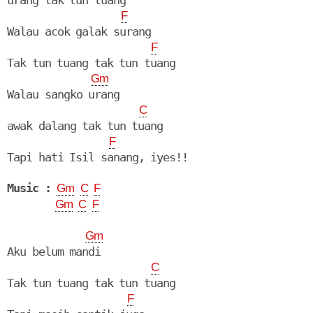
urang tak tun tuang

F
Walau acok galak surang

F
Tak tun tuang tak tun tuang

Gm
Walau sangko urang

C
awak dalang tak tun tuang

F
Tapi hati Isil sanang, iyes!!

Music :
Gm
C
F
Gm
C
F
Gm
Aku belum mandi

C
Tak tun tuang tak tun tuang

F