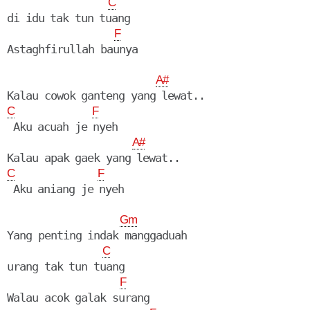
C
di idu tak tun tuang

F
Astaghfirullah baunya

A#
C
F
 Aku acuah je nyeh

A#
C
F
 Aku aniang je nyeh

Gm
Yang penting indak manggaduah

C
urang tak tun tuang

F
Walau acok galak surang
