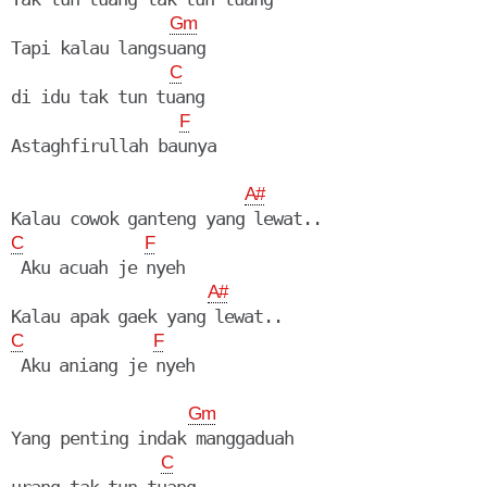
Gm
Tapi kalau langsuang

C
di idu tak tun tuang

F
Astaghfirullah baunya

A#
C
F
 Aku acuah je nyeh

A#
C
F
 Aku aniang je nyeh

Gm
Yang penting indak manggaduah

C