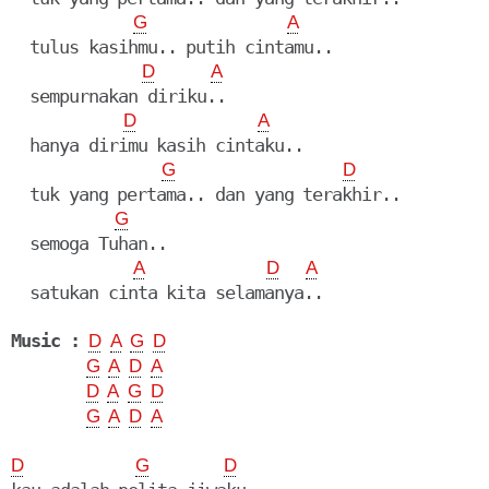
G
A
  tulus kasihmu.. putih cintamu..

D
A
  sempurnakan diriku..

D
A
  hanya dirimu kasih cintaku..

G
D
  tuk yang pertama.. dan yang terakhir..

G
  semoga Tuhan..

A
D
A
  satukan cinta kita selamanya..

Music :
D
A
G
D
G
A
D
A
D
A
G
D
G
A
D
A
D
G
D