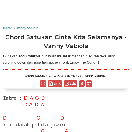
Home
›
Vanny Vabiola
Chord Satukan Cinta Kita Selamanya -
Vanny Vabiola
Gunakan
Tool Controls
di bawah ini untuk mengatur ukuran teks, auto
scrolling down dan juga transpose chord. Enjoy The Song !!!
Chord Satukan Cinta Kita Selamanya - Vanny Vabiola :
Lirik
Edit
Intro :
D
A
G
D
G
A
D
A
D
G
D
kau adalah pelita jiwaku

G
A