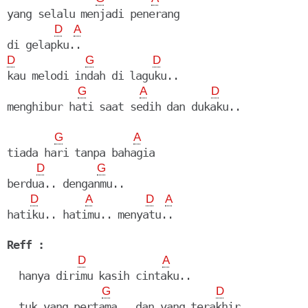
yang selalu menjadi penerang

D
A
D
G
D
kau melodi indah di laguku..

G
A
D
G
A
tiada hari tanpa bahagia

D
G
berdua.. denganmu..

D
A
D
A
hatiku.. hatimu.. menyatu..

Reff :
D
A
  hanya dirimu kasih cintaku..

G
D
  tuk yang pertama.. dan yang terakhir..
