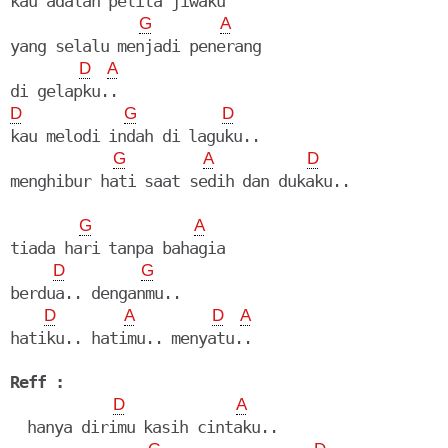
kau adalah pelita jiwaku

G
A
yang selalu menjadi penerang

D
A
D
G
D
kau melodi indah di laguku..

G
A
D
menghibur hati saat sedih dan dukaku..

G
A
tiada hari tanpa bahagia

D
G
berdua.. denganmu..

D
A
D
A
hatiku.. hatimu.. menyatu..

Reff :
D
A
  hanya dirimu kasih cintaku..
