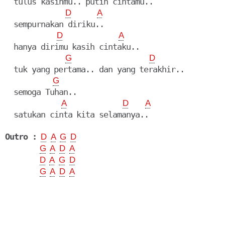
  tulus kasihmu.. putih cintamu..

D
A
  sempurnakan diriku..

D
A
  hanya dirimu kasih cintaku..

G
D
  tuk yang pertama.. dan yang terakhir..

G
  semoga Tuhan..

A
D
A
  satukan cinta kita selamanya..

Outro :
D
A
G
D
G
A
D
A
D
A
G
D
G
A
D
A