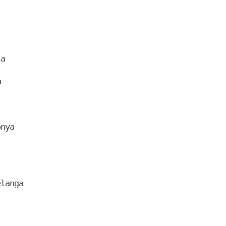
a



nya

langa
