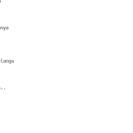


nya

langa

..
