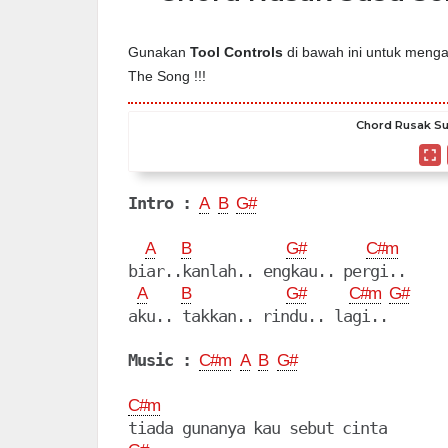
Gunakan
Tool Controls
di bawah ini untuk mengat
The Song !!!
Chord Rusak Su
Intro :
A
B
G#
A
B
G#
C#m
biar..kanlah.. engkau.. pergi..

A
B
G#
C#m
G#
Music :
C#m
A
B
G#
C#m