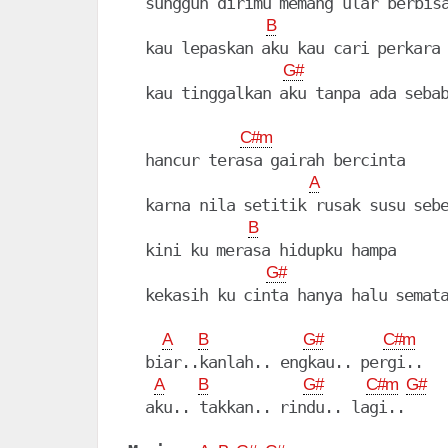
  sungguh dirimu memang ular berbisa
B
  kau lepaskan aku kau cari perkara

G#
  kau tinggalkan aku tanpa ada sebab
C#m
  hancur terasa gairah bercinta

A
  karna nila setitik rusak susu sebe
B
  kini ku merasa hidupku hampa

G#
  kekasih ku cinta hanya halu semata
A
B
G#
C#m
  biar..kanlah.. engkau.. pergi..

A
B
G#
C#m
G#
  aku.. takkan.. rindu.. lagi..
