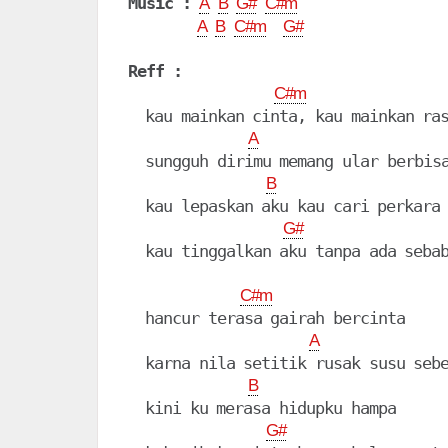
Music :
A
B
G#
C#m
A
B
C#m
G#
Reff :
C#m
  kau mainkan cinta, kau mainkan ras
A
  sungguh dirimu memang ular berbisa
B
  kau lepaskan aku kau cari perkara

G#
  kau tinggalkan aku tanpa ada sebab
C#m
  hancur terasa gairah bercinta

A
  karna nila setitik rusak susu sebe
B
  kini ku merasa hidupku hampa

G#