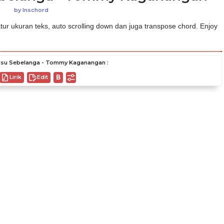
by
Inschord
ur ukuran teks, auto scrolling down dan juga transpose chord. Enjoy
su Sebelanga - Tommy Kaganangan :
Lirik
Edit