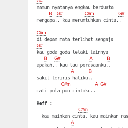
G#
namun nyatanya engkau berdusta

B
G#
C#m
G#
mengapa.. kau meruntuhkan cinta..

C#m
G#
kau goda goda lelaki lainnya

B
G#
A
B
apakah.. kau tau perasaanku..

A
B
sakit teriris hatiku..

C#m
A
G#
mati pula pun cintaku..

Reff :
C#m
  kau mainkan cinta, kau mainkan ras
A