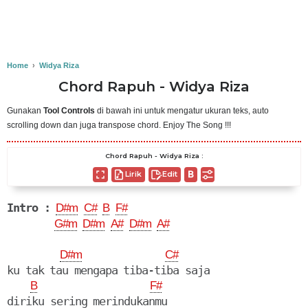
Home
›
Widya Riza
Chord Rapuh - Widya Riza
Gunakan
Tool Controls
di bawah ini untuk mengatur ukuran teks, auto
scrolling down dan juga transpose chord. Enjoy The Song !!!
Chord Rapuh - Widya Riza :
Lirik
Edit
Intro :
D#m
C#
B
F#
G#m
D#m
A#
D#m
A#
D#m
C#
ku tak tau mengapa tiba-tiba saja

B
F#
diriku sering merindukanmu
