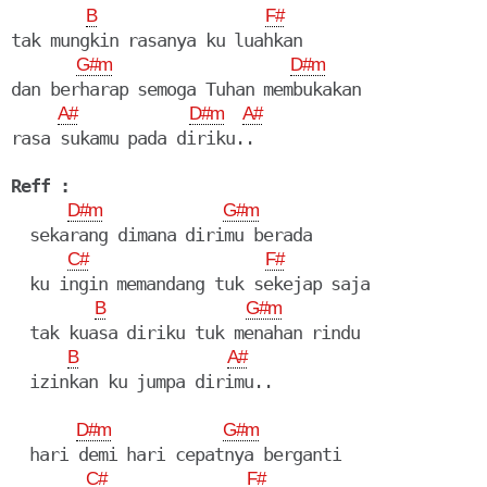
B
F#
tak mungkin rasanya ku luahkan

G#m
D#m
dan berharap semoga Tuhan membukakan

A#
D#m
A#
rasa sukamu pada diriku..

Reff :
D#m
G#m
  sekarang dimana dirimu berada

C#
F#
  ku ingin memandang tuk sekejap saja

B
G#m
  tak kuasa diriku tuk menahan rindu

B
A#
  izinkan ku jumpa dirimu..

D#m
G#m
  hari demi hari cepatnya berganti

C#
F#