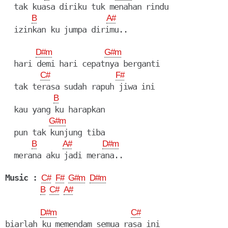
  tak kuasa diriku tuk menahan rindu

B
A#
  izinkan ku jumpa dirimu..

D#m
G#m
  hari demi hari cepatnya berganti

C#
F#
  tak terasa sudah rapuh jiwa ini

B
  kau yang ku harapkan

G#m
  pun tak kunjung tiba

B
A#
D#m
  merana aku jadi merana..

Music :
C#
F#
G#m
D#m
B
C#
A#
D#m
C#
biarlah ku memendam semua rasa ini
