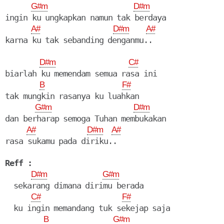
G#m
D#m
ingin ku ungkapkan namun tak berdaya

A#
D#m
A#
D#m
C#
biarlah ku memendam semua rasa ini

B
F#
tak mungkin rasanya ku luahkan

G#m
D#m
dan berharap semoga Tuhan membukakan

A#
D#m
A#
rasa sukamu pada diriku..

Reff :
D#m
G#m
  sekarang dimana dirimu berada

C#
F#
  ku ingin memandang tuk sekejap saja

B
G#m