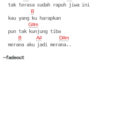
  tak terasa sudah rapuh jiwa ini

B
  kau yang ku harapkan

G#m
  pun tak kunjung tiba

B
A#
D#m
  merana aku jadi merana..

~fadeout