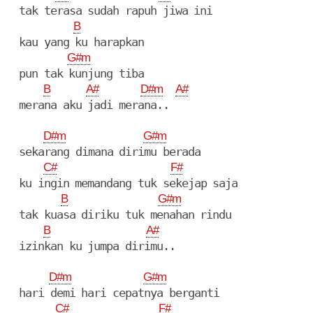
  tak terasa sudah rapuh jiwa ini

B
  kau yang ku harapkan

G#m
  pun tak kunjung tiba

B
A#
D#m
A#
  merana aku jadi merana..

D#m
G#m
  sekarang dimana dirimu berada

C#
F#
  ku ingin memandang tuk sekejap saja

B
G#m
  tak kuasa diriku tuk menahan rindu

B
A#
  izinkan ku jumpa dirimu..

D#m
G#m
  hari demi hari cepatnya berganti

C#
F#