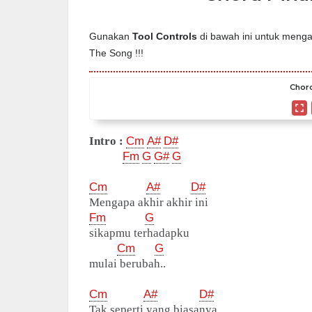
Gunakan
Tool Controls
di bawah ini untuk mengat
The Song !!!
Chord
Intro :
Cm
A#
D#
Fm
G
G#
G
Cm
A#
D#
Mengapa akhir akhir ini
Fm
G
sikapmu terhadapku
Cm
G
mulai berubah..
Cm
A#
D#
Tak seperti yang biasanya