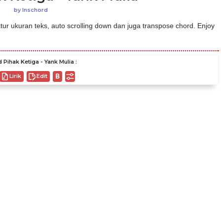
by
Inschord
ur ukuran teks, auto scrolling down dan juga transpose chord. Enjoy
 Pihak Ketiga - Yank Mulia :
Lirik
Edit