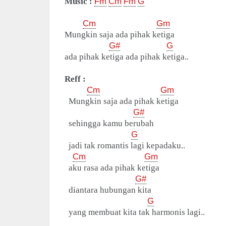
Music :
Fm
Cm
Fm
G
Cm
Gm
Mungkin saja ada pihak ketiga
G#
G
ada pihak ketiga ada pihak ketiga..
Reff :
Cm
Gm
Mungkin saja ada pihak ketiga
G#
sehingga kamu berubah
G
jadi tak romantis lagi kepadaku..
Cm
Gm
aku rasa ada pihak ketiga
G#
diantara hubungan kita
G
yang membuat kita tak harmonis lagi..