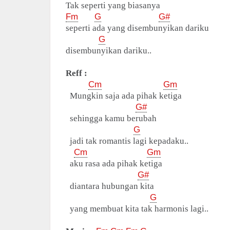
Tak seperti yang biasanya
Fm
G
G#
seperti ada yang disembunyikan dariku
G
disembunyikan dariku..
Reff :
Cm
Gm
Mungkin saja ada pihak ketiga
G#
sehingga kamu berubah
G
jadi tak romantis lagi kepadaku..
Cm
Gm
aku rasa ada pihak ketiga
G#
diantara hubungan kita
G
yang membuat kita tak harmonis lagi..