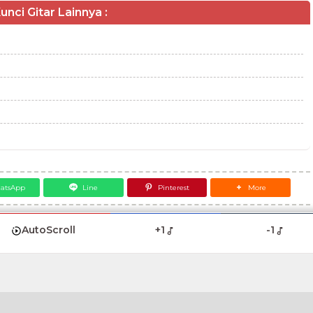
unci Gitar Lainnya :
atsApp
Line
Pinterest
More
AutoScroll
+1
-1