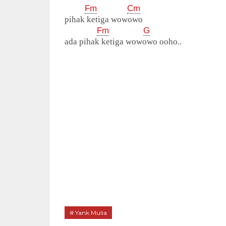
Fm
Cm
pihak ketiga wowowo
Fm
G
ada pihak ketiga wowowo ooho..
Yank Mulia