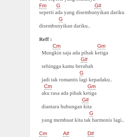
Fm
G
G#
seperti ada yang disembunyikan dariku
G
disembunyikan dariku..
Reff :
Cm
Gm
Mungkin saja ada pihak ketiga
G#
sehingga kamu berubah
G
jadi tak romantis lagi kepadaku..
Cm
Gm
aku rasa ada pihak ketiga
G#
diantara hubungan kita
G
yang membuat kita tak harmonis lagi..
Cm
A#
D#