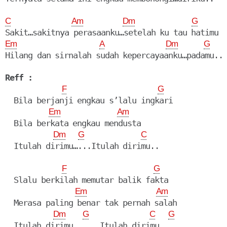
C
Am
Dm
G
Em
A
Dm
G
Hilang dan sirnalah sudah kepercayaanku…padamu..
Reff :
F
G
  Bila berjanji engkau s’lalu ingkari

Em
Am
  Bila berkata engkau mendusta

Dm
G
C
  Itulah dirimu…...Itulah dirimu..
F
G
  Slalu berkilah memutar balik fakta

Em
Am
  Merasa paling benar tak pernah salah

Dm
G
C
G
  Itulah dirimu….... Itulah dirimu…