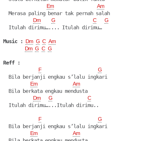
Em
Am
  Merasa paling benar tak pernah salah

Dm
G
C
G
  Itulah dirimu….... Itulah dirimu…
Music :
Dm
G
C
Am
Dm
G
C
G
Reff :
F
G
  Bila berjanji engkau s’lalu ingkari

Em
Am
  Bila berkata engkau mendusta

Dm
G
C
  Itulah dirimu…...Itulah dirimu..
F
G
  Bila berjanji engkau s’lalu ingkari

Em
Am
  Bila berkata engkau mendusta
