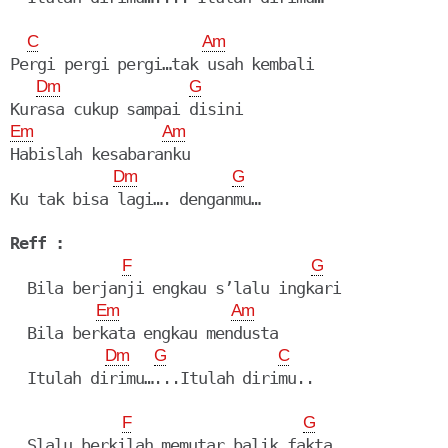
C
Am
Pergi pergi pergi…tak usah kembali

Dm
G
Em
Am
Habislah kesabaranku

Dm
G
Ku tak bisa lagi…. denganmu…
Reff :
F
G
  Bila berjanji engkau s’lalu ingkari

Em
Am
  Bila berkata engkau mendusta

Dm
G
C
  Itulah dirimu…...Itulah dirimu..
F
G
  Slalu berkilah memutar balik fakta
