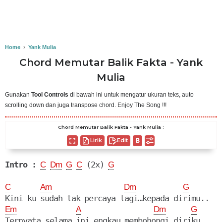
Home
›
Yank Mulia
Chord Memutar Balik Fakta - Yank
Mulia
Gunakan
Tool Controls
di bawah ini untuk mengatur ukuran teks, auto
scrolling down dan juga transpose chord. Enjoy The Song !!!
Chord Memutar Balik Fakta - Yank Mulia :
Lirik
Edit
Intro :
 (2x) 
C
Dm
G
C
G
C
Am
Dm
G
Em
A
Dm
G
Ternyata selama ini engkau membohongi…diriku..