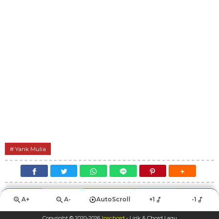
Yank Mulia
A+
A-
AutoScroll
+1
-1
Copyright © 2020-
2026
Inschord
- Lirik & Chord Lagu