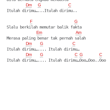
Dm
G
C
  Itulah dirimu…...Itulah dirimu..
F
G
  Slalu berkilah memutar balik fakta

Em
Am
  Merasa paling benar tak pernah salah

Dm
G
C
  Itulah dirimu….... Itulah dirimu…

Dm
G
C
G
C