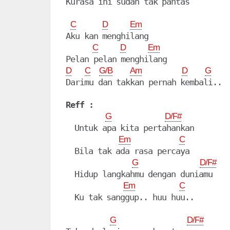
Kurasa ini sudah tak pantas

C
D
Em
Aku kan menghilang

C
D
Em
D
C
G/B
Am
D
G
Darimu dan takkan pernah kembali..

Reff :
G
D/F#
  Untuk apa kita pertahankan

Em
C
  Bila tak ada rasa percaya

G
D/F#
  Hidup langkahmu dengan duniamu

Em
C
  Ku tak sanggup.. huu huu..

G
D/F#