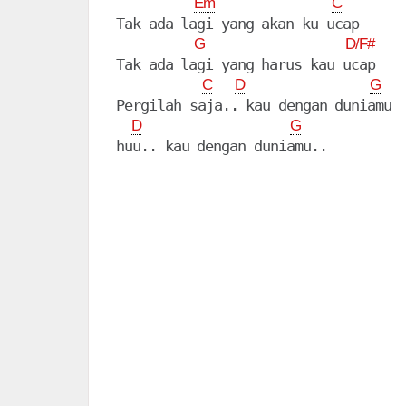
Em
C
Tak ada lagi yang akan ku ucap

G
D/F#
Tak ada lagi yang harus kau ucap

C
D
G
Pergilah saja.. kau dengan duniamu

D
G