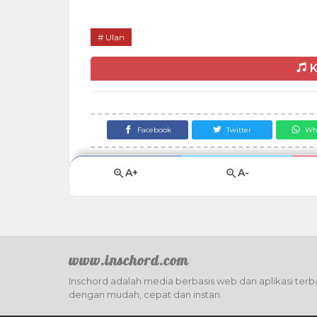
Ulan
K
Facebook
Twitter
Wh
A+
A-
www.inschord.com
Inschord adalah media berbasis web dan aplikasi terba
dengan mudah, cepat dan instan.