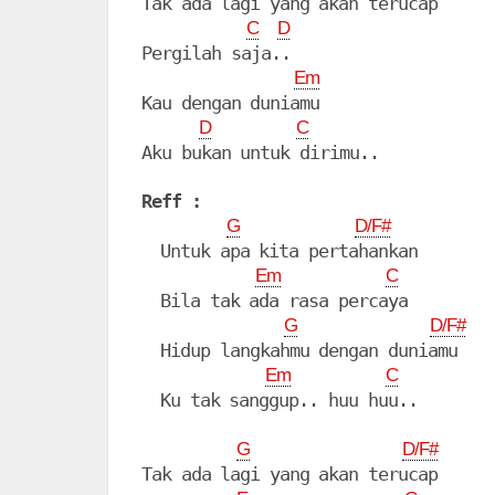
Tak ada lagi yang akan terucap

C
D
Pergilah saja..

Em
Kau dengan duniamu

D
C
Aku bukan untuk dirimu..

Reff :
G
D/F#
  Untuk apa kita pertahankan

Em
C
  Bila tak ada rasa percaya

G
D/F#
  Hidup langkahmu dengan duniamu

Em
C
  Ku tak sanggup.. huu huu..

G
D/F#
Tak ada lagi yang akan terucap
