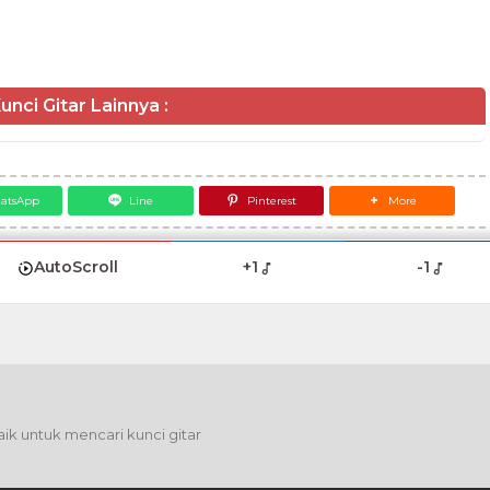
unci Gitar Lainnya :
atsApp
Line
Pinterest
More
AutoScroll
+1
-1
ik untuk mencari kunci gitar