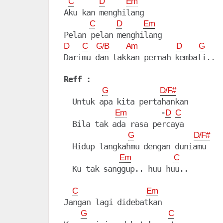
C
D
Em
Aku kan menghilang

C
D
Em
D
C
G/B
Am
D
G
Darimu dan takkan pernah kembali..

Reff :
G
D/F#
  Untuk apa kita pertahankan

        -
Em
D
C
  Bila tak ada rasa percaya

G
D/F#
  Hidup langkahmu dengan duniamu

Em
C
  Ku tak sanggup.. huu huu..

C
Em
Jangan lagi didebatkan

G
C