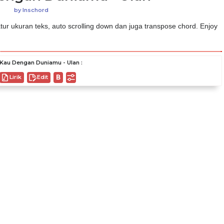
by
Inschord
ur ukuran teks, auto scrolling down dan juga transpose chord. Enjoy
Kau Dengan Duniamu - Ulan :
Lirik
Edit