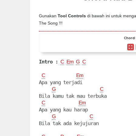
Gunakan
Tool Controls
di bawah ini untuk mengat
The Song !!!
Chord 
Intro :
C
Em
G
C
C
Em
Apa yang terjadi

G
C
Bila kamu tak mau terbuka

C
Em
Apa yang kau harap

G
C