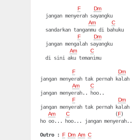
F
Dm
  jangan menyerah sayangku

Am
C
  sandarkan tanganmu di bahuku

F
Dm
  jangan mengalah sayangku

Am
C
  di sini aku temanimu

F
Dm
jangan menyerah tak pernah kalah

Am
C
jangan menyerah.. hoo..

F
Dm
jangan menyerah tak pernah kalah 

                 (
)

Am
C
F
ho oo... hoo... jangan menyerah..

Outro :
F
Dm
Am
C