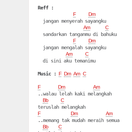
Reff :
F
Dm
  jangan menyerah sayangku

Am
C
  sandarkan tanganmu di bahuku

F
Dm
  jangan mengalah sayangku

Am
C
  di sini aku temanimu

Music :
F
Dm
Am
C
F
Dm
Am
..walau lelah kaki melangkah 

Bb
C
F
Dm
Am
..memang tak mudah meraih semua 

Bb
C