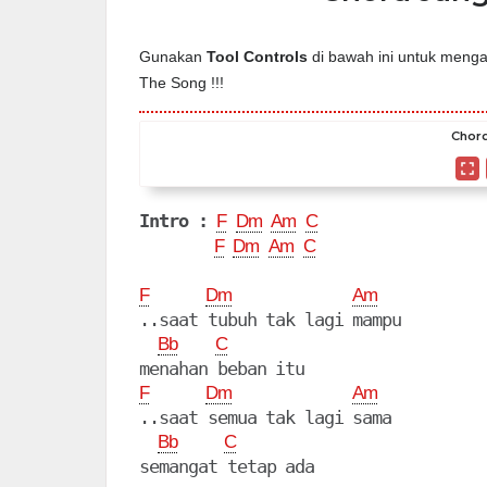
Gunakan
Tool Controls
di bawah ini untuk mengat
The Song !!!
Chord
Intro :
F
Dm
Am
C
F
Dm
Am
C
F
Dm
Am
..saat tubuh tak lagi mampu 

Bb
C
F
Dm
Am
..saat semua tak lagi sama

Bb
C