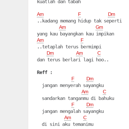
kuatlah dan tabah

Am
F
Dm
..kadang memang hidup tak seperti

Am
Gm
Am
F
..tetaplah terus bermimpi 

Dm
Am
C
dan terus berlari lagi hoo..

Reff :
F
Dm
  jangan menyerah sayangku

Am
C
  sandarkan tanganmu di bahuku

F
Dm
  jangan mengalah sayangku

Am
C
  di sini aku temanimu
