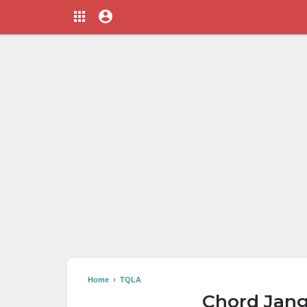
Home
›
TQLA
Chord Jan