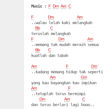
Music :
F
Dm
Am
C
F
Dm
Am
..walau lelah kaki melangkah 

Bb
C
F
Dm
Am
..memang tak mudah meraih semua 

Bb
C
kuatlah dan tabah

Am
F
Dm
..kadang memang hidup tak seperti

Am
Gm
Am
F
..tetaplah terus bermimpi 

Dm
Am
C
dan terus berlari lagi hooo..
