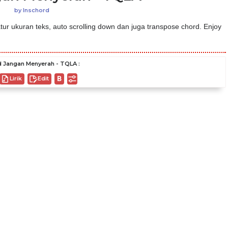
by
Inschord
ur ukuran teks, auto scrolling down dan juga transpose chord. Enjoy
 Jangan Menyerah - TQLA :
Lirik
Edit