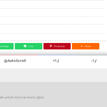
atsApp
Line
Pinterest
More
AutoScroll
+1
-1
ik untuk mencari kunci gitar