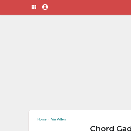
Home
›
Via Vallen
Chord Gadi