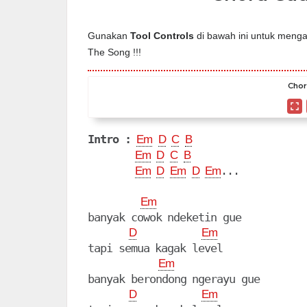
Gunakan
Tool Controls
di bawah ini untuk mengat
The Song !!!
Chor
Intro :
Em
D
C
B
Em
D
C
B
...

Em
D
Em
D
Em
Em
banyak cowok ndeketin gue

D
Em
tapi semua kagak level

Em
banyak berondong ngerayu gue

D
Em