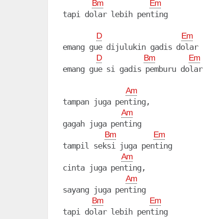
Bm
Em
tapi dolar lebih penting

D
Em
emang gue dijulukin gadis dolar

D
Bm
Em
emang gue si gadis pemburu dolar

Am
tampan juga penting,

Am
gagah juga penting

Bm
Em
tampil seksi juga penting

Am
cinta juga penting,

Am
sayang juga penting

Bm
Em
tapi dolar lebih penting
