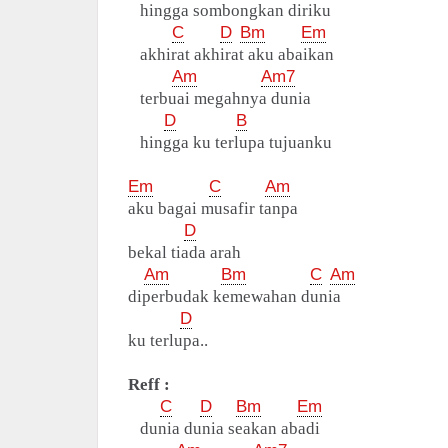
hingga sombongkan diriku
C
D
Bm
Em
akhirat akhirat aku abaikan
Am
Am7
terbuai megahnya dunia
D
B
hingga ku terlupa tujuanku
Em
C
Am
aku bagai musafir tanpa
D
bekal tiada arah
Am
Bm
C
Am
diperbudak kemewahan dunia
D
ku terlupa..
Reff :
C
D
Bm
Em
dunia dunia seakan abadi