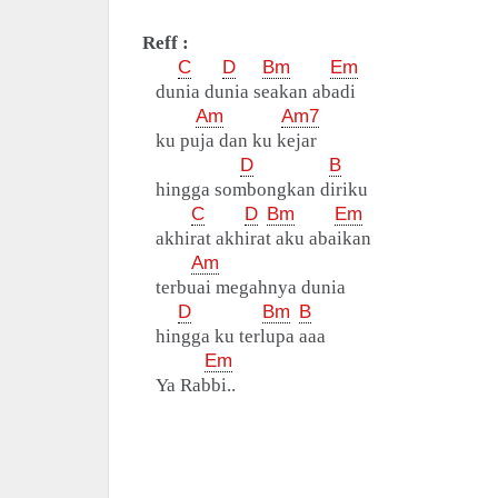
Reff :
C
D
Bm
Em
dunia dunia seakan abadi
Am
Am7
ku puja dan ku kejar
D
B
hingga sombongkan diriku
C
D
Bm
Em
akhirat akhirat aku abaikan
Am
terbuai megahnya dunia
D
Bm
B
hingga ku terlupa aaa
Em
Ya Rabbi..