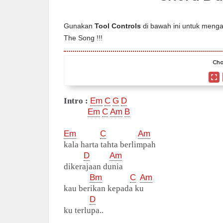
Gunakan
Tool Controls
di bawah ini untuk mengat
The Song !!!
Cho
Intro :
Em
C
G
D
Em
C
Am
B
Em
C
Am
kala harta tahta berlimpah
D
Am
dikerajaan dunia
Bm
C
Am
kau berikan kepada ku
D
ku terlupa..