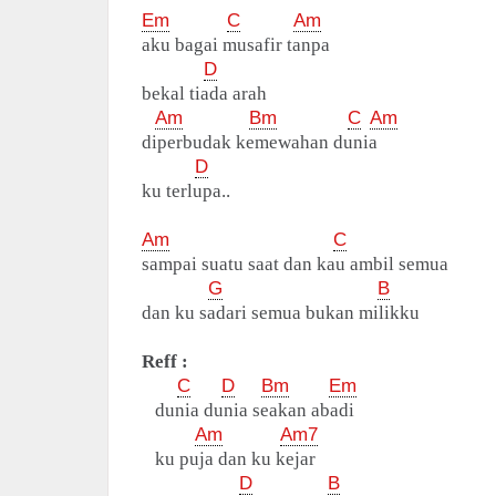
Em
C
Am
aku bagai musafir tanpa
D
bekal tiada arah
Am
Bm
C
Am
diperbudak kemewahan dunia
D
ku terlupa..
Am
C
sampai suatu saat dan kau ambil semua
G
B
dan ku sadari semua bukan milikku
Reff :
C
D
Bm
Em
dunia dunia seakan abadi
Am
Am7
ku puja dan ku kejar
D
B