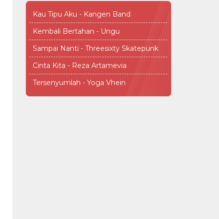
Kau Tipu Aku - Kangen Band
Kembali Bertahan - Ungu
Sampai Nanti - Threesixty Skatepunk
Cinta Kita - Reza Artamevia
Tersenyumlah - Yoga Vhein