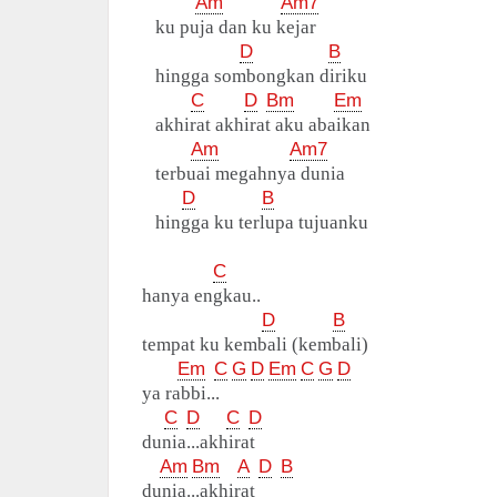
Am
Am7
ku puja dan ku kejar
D
B
hingga sombongkan diriku
C
D
Bm
Em
akhirat akhirat aku abaikan
Am
Am7
terbuai megahnya dunia
D
B
hingga ku terlupa tujuanku
C
hanya engkau..
D
B
tempat ku kembali (kembali)
Em
C
G
D
Em
C
G
D
ya rabbi...
C
D
C
D
dunia...akhirat
Am
Bm
A
D
B
dunia...akhirat