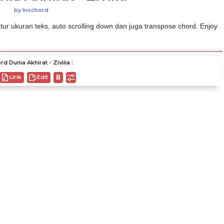
by
Inschord
ur ukuran teks, auto scrolling down dan juga transpose chord. Enjoy
rd Dunia Akhirat - Zivilia :
Lirik
Edit