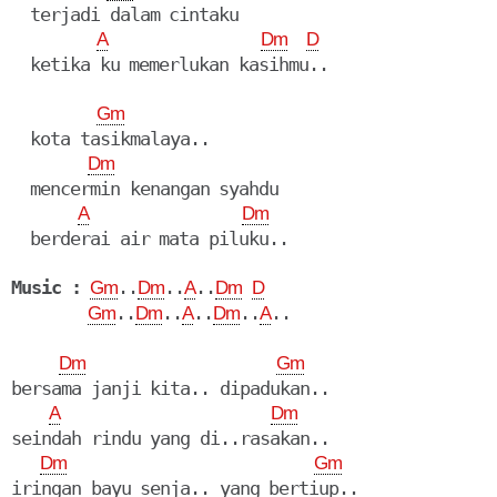
  terjadi dalam cintaku

A
Dm
D
  ketika ku memerlukan kasihmu..

Gm
  kota tasikmalaya..

Dm
  mencermin kenangan syahdu

A
Dm
  berderai air mata piluku..

Music :
..
..
..
Gm
Dm
A
Dm
D
..
..
..
..
..

Gm
Dm
A
Dm
A
Dm
Gm
bersama janji kita.. dipadukan..

A
Dm
seindah rindu yang di..rasakan..

Dm
Gm
iringan bayu senja.. yang bertiup..
