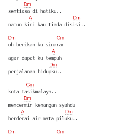
Dm
  sentiasa di hatiku..

A
Dm
  namun kini kau tiada disisi..

Dm
Gm
  oh berikan ku sinaran

A
  agar dapat ku tempuh

Dm
  perjalanan hidupku..

Gm
  kota tasikmalaya..

Dm
  mencermin kenangan syahdu

A
Dm
  berderai air mata piluku..

Dm
Gm