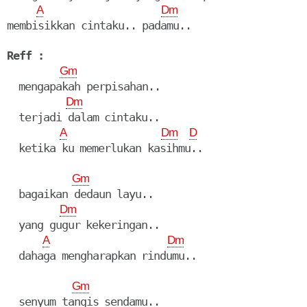
A
Dm
membisikkan cintaku.. padamu..

Reff :
Gm
  mengapakah perpisahan..

Dm
  terjadi dalam cintaku..

A
Dm
D
  ketika ku memerlukan kasihmu..

Gm
  bagaikan dedaun layu..

Dm
  yang gugur kekeringan..

A
Dm
  dahaga mengharapkan rindumu..

Gm
  senyum tangis sendamu..
