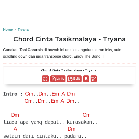
Home
›
Tryana
Chord Cinta Tasikmalaya - Tryana
Gunakan
Tool Controls
di bawah ini untuk mengatur ukuran teks, auto
scrolling down dan juga transpose chord. Enjoy The Song !!!
Chord Cinta Tasikmalaya - Tryana :
Lirik
Edit
Intro :
..
..
Gm
Dm
Em
A
Dm
..
..
..

Gm
Dm
Em
A
Dm
Dm
Gm
tiada apa yang dapat.. kurasakan..

A
Dm
selain dari cintaku.. padamu..
