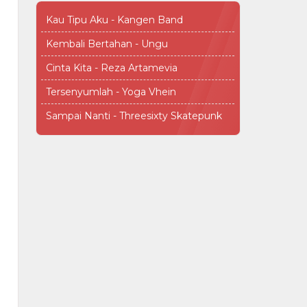
Kau Tipu Aku - Kangen Band
Kembali Bertahan - Ungu
Cinta Kita - Reza Artamevia
Tersenyumlah - Yoga Vhein
Sampai Nanti - Threesixty Skatepunk