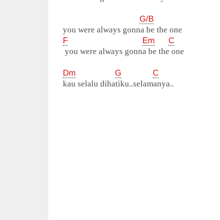
G/B
you were always gonna be the one
F
Em
C
you were always gonna be the one
Dm
G
C
kau selalu dihatiku..selamanya..