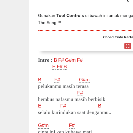
Gunakan
Tool Controls
di bawah ini untuk mengat
The Song !!!
Chord Cinta Pertam
Intro :
B
F#
G#m
F#
E
F#
B
..
B
F#
G#m
pelukanmu masih terasa
F#
hembus nafasmu masih berbisik
E
F#
B
selalu kurindukan saat denganmu..
G#m
F#
cinta ini kan kubawa mati