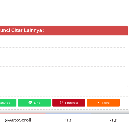
unci Gitar Lainnya :
atsApp
Line
Pinterest
More
AutoScroll
+1
-1