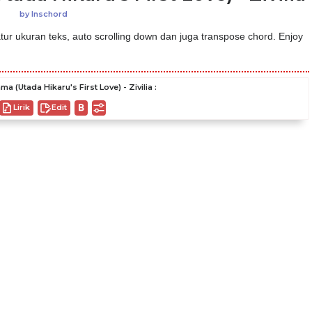
by
Inschord
ur ukuran teks, auto scrolling down dan juga transpose chord. Enjoy
a (Utada Hikaru's First Love) - Zivilia :
Lirik
Edit