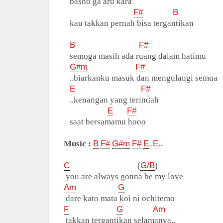
basho ga aru kara
F#
B
kau takkan pernah bisa tergantikan
B
F#
semoga masih ada ruang dalam hatimu
G#m
F#
..biarkanku masuk dan mengulangi semua
E
F#
..kenangan yang terindah
E
F#
saat bersamamu hooo
Music :
B
F#
G#m
F#
E
..
E
..
C
(
G/B
)
you are always gonna be my love
Am
G
dare kato mata koi ni ochitemo
F
G
Am
takkan tergantikan selamanya..