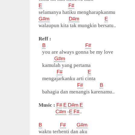
E
F#
selamanya hatiku mengharapkanmu
G#m
D#m
E
walaupun kita tak mungkin bersatu..
Reff :
B
F#
you are always gonna be my love
G#m
kamulah yang pertama
F#
E
mengajarkanku arti cinta
F#
B
bahagia dan menangis karenamu..
Music :
F#
E
D#m
E
C#m
-
E
F#
..
B
F#
G#m
waktu terhenti dan aku