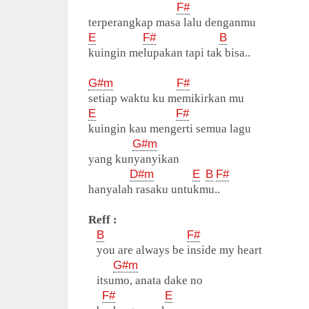
F#
terperangkap masa lalu denganmu
E
F#
B
kuingin melupakan tapi tak bisa..
G#m
F#
setiap waktu ku memikirkan mu
E
F#
kuingin kau mengerti semua lagu
G#m
yang kunyanyikan
D#m
E
B
F#
hanyalah rasaku untukmu..
Reff :
B
F#
you are always be inside my heart
G#m
itsumo, anata dake no
F#
E