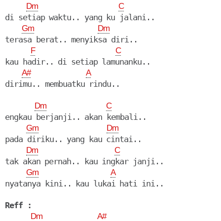
Dm
C
di setiap waktu.. yang ku jalani..

Gm
Dm
terasa berat.. menyiksa diri..

F
C
kau hadir.. di setiap lamunanku..

A#
A
Dm
C
engkau berjanji.. akan kembali..

Gm
Dm
pada diriku.. yang kau cintai..

Dm
C
tak akan pernah.. kau ingkar janji..

Gm
A
nyatanya kini.. kau lukai hati ini..

Reff :
Dm
A#