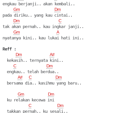
engkau berjanji.. akan kembali..

Gm
Dm
pada diriku.. yang kau cintai..

Dm
C
tak akan pernah.. kau ingkar janji..

Gm
A
nyatanya kini.. kau lukai hati ini..

Reff :
Dm
A#
  kekasih.. ternyata kini..

C
Dm
  engkau.. telah berdua..

A#
C
Dm
  bersama dia.. kasihmu yang baru..

Gm
Dm
  ku relakan kecewa ini

C
Dm
  takkan pernah.. ku sesali..
