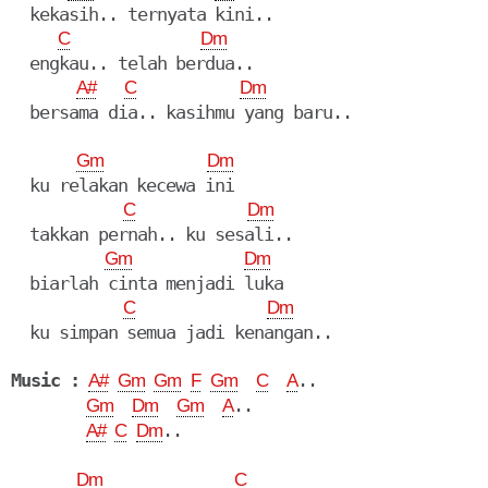
  kekasih.. ternyata kini..

C
Dm
  engkau.. telah berdua..

A#
C
Dm
  bersama dia.. kasihmu yang baru..

Gm
Dm
  ku relakan kecewa ini

C
Dm
  takkan pernah.. ku sesali..

Gm
Dm
  biarlah cinta menjadi luka

C
Dm
  ku simpan semua jadi kenangan..

Music :
..

A#
Gm
Gm
F
Gm
C
A
..

Gm
Dm
Gm
A
..

A#
C
Dm
Dm
C