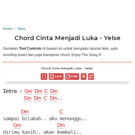
Home
›
Yelse
Chord Cinta Menjadi Luka - Yelse
Gunakan
Tool Controls
di bawah ini untuk mengatur ukuran teks, auto
scrolling down dan juga transpose chord. Enjoy The Song !!!
Chord Cinta Menjadi Luka - Yelse :
Lirik
Edit
Intro :
Gm
Dm
C
Dm
..

Gm
Dm
C
Dm
Dm
C
sampai bilakah.. aku menunggu..

Gm
Dm
dirimu kasih.. akan kembali..
