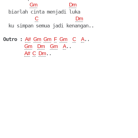
Gm
Dm
  biarlah cinta menjadi luka

C
Dm
  ku simpan semua jadi kenangan..

Outro :
..

A#
Gm
Gm
F
Gm
C
A
..

Gm
Dm
Gm
A
A#
C
Dm