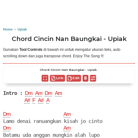
Home
›
Upiak
Chord Cincin Nan Baungkai - Upiak
Gunakan
Tool Controls
di bawah ini untuk mengatur ukuran teks, auto
scrolling down dan juga transpose chord. Enjoy The Song !!!
Chord Cincin Nan Baungkai - Upiak :
Lirik
Edit
Intro :
Dm
Am
Dm
Am
A#
F
A#
A
Dm
Am
Dm
Am