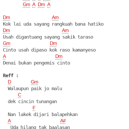
Gm
A
Dm
A
Dm
Am
Dm
Am
Gm
Dm
A
Dm
Denai bukan pengemis cinto

Reff :
D
Gm
  Walaupun paik jo malu

C
  dek cincin tunangan

F
  Nan lakek dijari balapehkan

A
A#
   Uda hilang tak baalasan
