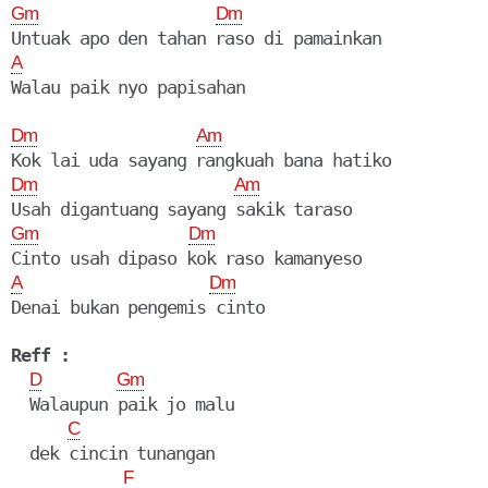
Gm
Dm
A
Dm
Am
Dm
Am
Gm
Dm
A
Dm
Denai bukan pengemis cinto

Reff :
D
Gm
  Walaupun paik jo malu

C
  dek cincin tunangan

F