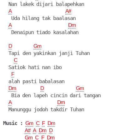
  Nan lakek dijari balapehkan

A
A#
   Uda hilang tak baalasan

A
Dm
   Denaipun tiado kasalahan

D
Gm
  Tapi den yakinkan janji Tuhan

C
  Satiok hati nan ibo

F
  alah pasti babalasan

Dm
D
Gm
   Bia den lapeh cincin dari tangan

A
Dm
  Manunggu jodoh takdir Tuhan

Music :
Gm
C
F
Dm
A#
A
Dm
D
Gm
C
F
Dm