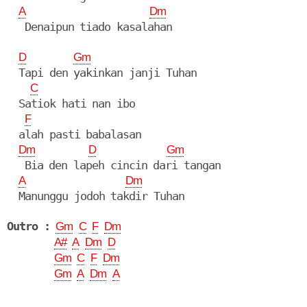
A
Dm
   Denaipun tiado kasalahan

D
Gm
  Tapi den yakinkan janji Tuhan

C
  Satiok hati nan ibo

F
  alah pasti babalasan

Dm
D
Gm
   Bia den lapeh cincin dari tangan

A
Dm
  Manunggu jodoh takdir Tuhan

Outro :
Gm
C
F
Dm
A#
A
Dm
D
Gm
C
F
Dm
Gm
A
Dm
A