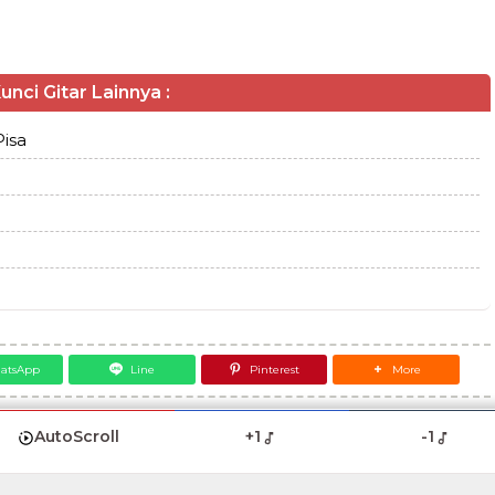
unci Gitar Lainnya :
isa
atsApp
Line
Pinterest
More
AutoScroll
+1
-1