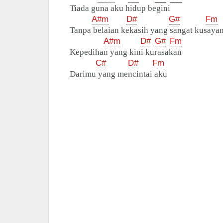
Tiada guna aku hidup begini
A#m
D#
G#
Fm
Tanpa belaian kekasih yang sangat kusaya
A#m
D#
G#
Fm
Kepedihan yang kini kurasakan
C#
D#
Fm
Darimu yang mencintai aku