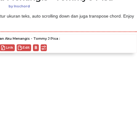
by
Inschord
ur ukuran teks, auto scrolling down dan juga transpose chord. Enjoy
an Aku Menangis - Tommy J Pisa :
Lirik
Edit