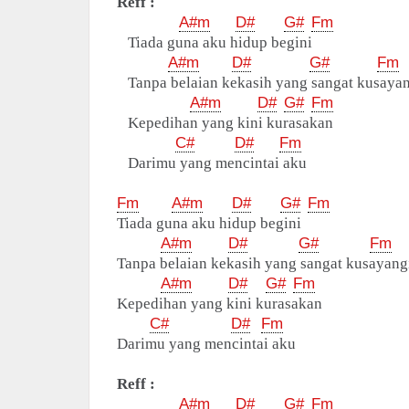
Reff :
A#m
D#
G#
Fm
Tiada guna aku hidup begini
A#m
D#
G#
Fm
Tanpa belaian kekasih yang sangat kusaya
A#m
D#
G#
Fm
Kepedihan yang kini kurasakan
C#
D#
Fm
Darimu yang mencintai aku
Fm
A#m
D#
G#
Fm
Tiada guna aku hidup begini
A#m
D#
G#
Fm
Tanpa belaian kekasih yang sangat kusayang
A#m
D#
G#
Fm
Kepedihan yang kini kurasakan
C#
D#
Fm
Darimu yang mencintai aku
Reff :
A#m
D#
G#
Fm