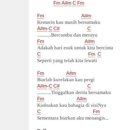
Fm
A#m
C
Fm
Fm
A#m
Kemarin kau masih bersamaku
A#m
-
C
C#
C
............Bercumbu dan merayu
Fm
A#m
Adakah hari esok untuk kita bercinta
C
Fm
C
Seperti yang telah kita lewati
Fm
A#m
Biarlah kurelakan kau pergi
A#m
-
C
C#
C
............Tinggalkan derita bersamaku
Fm
A#m
Kudoakan kau bahagia di sisiNya
C
Fm
Sementara biarkan aku menangis...