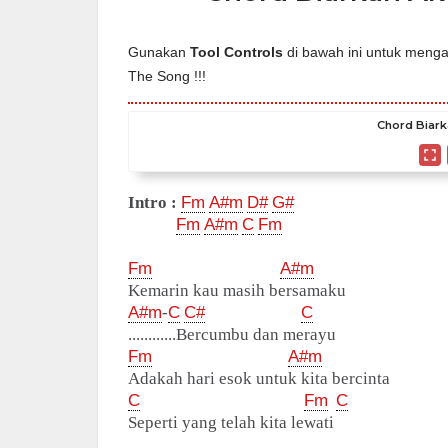
Gunakan
Tool Controls
di bawah ini untuk mengat
The Song !!!
Chord Biark
Intro :
Fm
A#m
D#
G#
Fm
A#m
C
Fm
Fm
A#m
Kemarin kau masih bersamaku
A#m
-
C
C#
C
............Bercumbu dan merayu
Fm
A#m
Adakah hari esok untuk kita bercinta
C
Fm
C
Seperti yang telah kita lewati