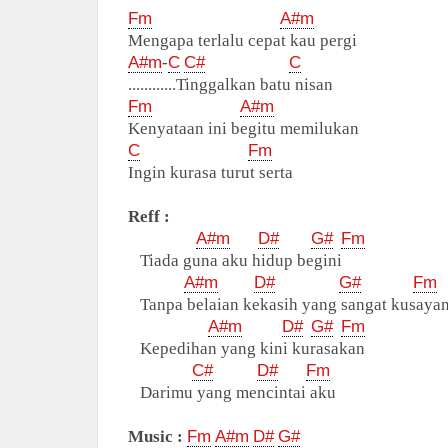
Fm
A#m
Mengapa terlalu cepat kau pergi
A#m
-
C
C#
C
............Tinggalkan batu nisan
Fm
A#m
Kenyataan ini begitu memilukan
C
Fm
Ingin kurasa turut serta
Reff :
A#m
D#
G#
Fm
Tiada guna aku hidup begini
A#m
D#
G#
Fm
Tanpa belaian kekasih yang sangat kusaya
A#m
D#
G#
Fm
Kepedihan yang kini kurasakan
C#
D#
Fm
Darimu yang mencintai aku
Music :
Fm
A#m
D#
G#