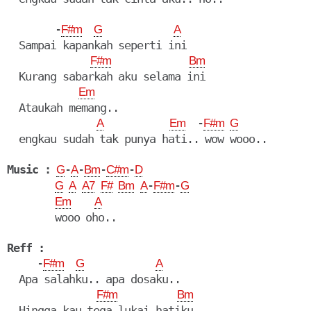
        -
F#m
G
A
  Sampai kapankah seperti ini

F#m
Bm
  Kurang sabarkah aku selama ini

Em
  Ataukah memang..

  -
A
Em
F#m
G
  engkau sudah tak punya hati.. wow wooo..

Music :
-
-
-
-
G
A
Bm
C#m
D
-
-
G
A
A7
F#
Bm
A
F#m
G
Em
A
        wooo oho..

Reff :
     -
F#m
G
A
  Apa salahku.. apa dosaku..

F#m
Bm
  Hingga kau tega lukai hatiku
