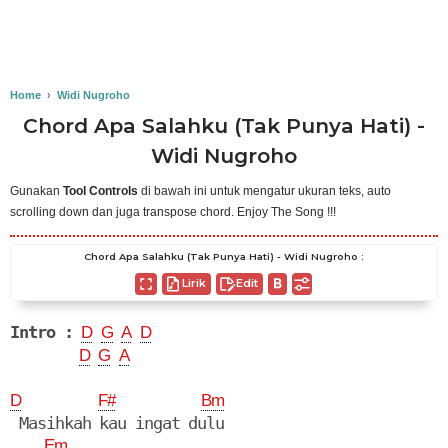
Home
›
Widi Nugroho
Chord Apa Salahku (Tak Punya Hati) -
Widi Nugroho
Gunakan
Tool Controls
di bawah ini untuk mengatur ukuran teks, auto
scrolling down dan juga transpose chord. Enjoy The Song !!!
Chord Apa Salahku (Tak Punya Hati) - Widi Nugroho :
Lirik
Edit
Intro :
D
G
A
D
D
G
A
D
F#
Bm
 Masihkah kau ingat dulu

Em