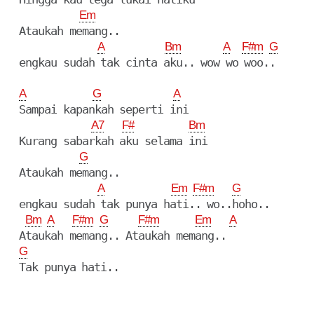
Em
  Ataukah memang..

A
Bm
A
F#m
G
  engkau sudah tak cinta aku.. wow wo woo..

A
G
A
  Sampai kapankah seperti ini

A7
F#
Bm
  Kurang sabarkah aku selama ini

G
  Ataukah memang..

A
Em
F#m
G
  engkau sudah tak punya hati.. wo..hoho..

Bm
A
F#m
G
F#m
Em
A
  Ataukah memang.. Ataukah memang..

G