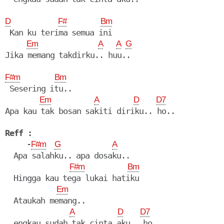
D
F#
Bm
 Kan ku terima semua ini

Em
A
A
G
Jika memang takdirku.. huu..

F#m
Bm
 Sesering itu..

Em
A
D
D7
Apa kau tak bosan sakiti diriku.. ho..

Reff :
     -
F#m
G
A
  Apa salahku.. apa dosaku..

F#m
Bm
  Hingga kau tega lukai hatiku

Em
  Ataukah memang..

A
D
D7
  engkau sudah tak cinta aku.. ho..
