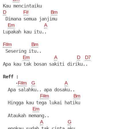
D
F#
Bm
 Dimana semua janjimu

Em
A
F#m
Bm
 Sesering itu..

Em
A
D
D7
Apa kau tak bosan sakiti diriku..

Reff :
     -
F#m
G
A
  Apa salahku.. apa dosaku..

F#m
Bm
  Hingga kau tega lukai hatiku

Em
  Ataukah memang..

A
G
  engkau sudah tak cinta aku..
