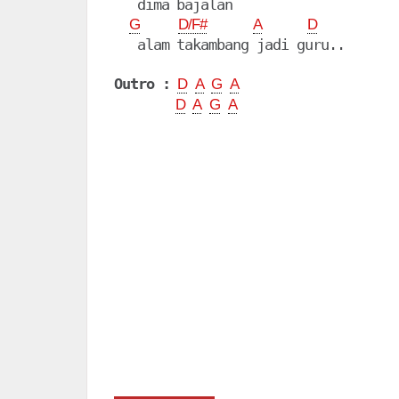
   dima bajalan

G
D/F#
A
D
   alam takambang jadi guru..

Outro :
D
A
G
A
D
A
G
A