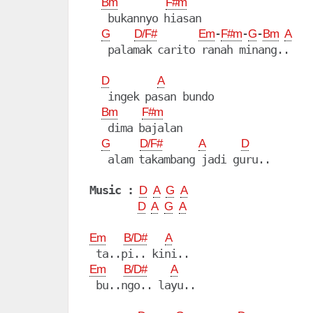
Bm
F#m
   bukannyo hiasan

-
-
-
G
D/F#
Em
F#m
G
Bm
A
   palamak carito ranah minang..

D
A
   ingek pasan bundo

Bm
F#m
   dima bajalan

G
D/F#
A
D
   alam takambang jadi guru..

Music :
D
A
G
A
D
A
G
A
Em
B/D#
A
Em
B/D#
A
 bu..ngo.. layu..
