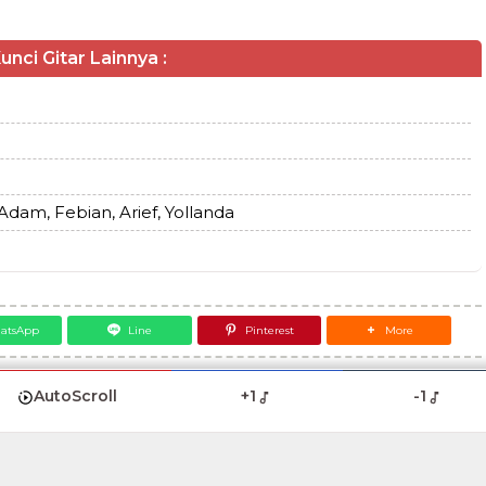
unci Gitar Lainnya :
Adam, Febian, Arief, Yollanda
atsApp
Line
Pinterest
More
AutoScroll
+1
-1