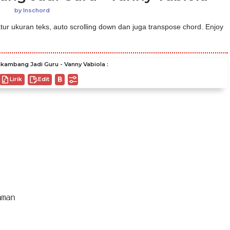
by
Inschord
ur ukuran teks, auto scrolling down dan juga transpose chord. Enjoy
kambang Jadi Guru - Vanny Vabiola :
Lirik
Edit