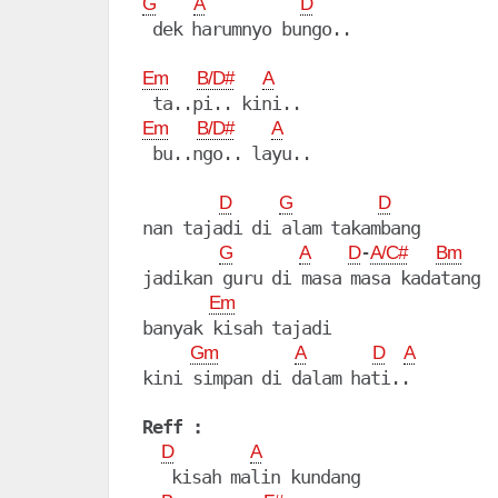
G
A
D
Em
B/D#
A
Em
B/D#
A
 bu..ngo.. layu..

D
G
D
nan tajadi di alam takambang

-
G
A
D
A/C#
Bm
jadikan guru di masa masa kadatang

Em
banyak kisah tajadi

Gm
A
D
A
kini simpan di dalam hati..

Reff :
D
A
   kisah malin kundang
