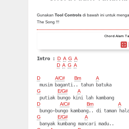
Gunakan
Tool Controls
di bawah ini untuk mengat
The Song !!!
Chord Alam Ta
Intro :
D
A
G
A
D
A
G
A
D
A/C#
Bm
A
G
E/G#
A
D
A/C#
Bm
A
G
E/G#
A