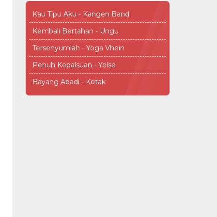
Kau Tipu Aku - Kangen Band
Kembali Bertahan - Ungu
Tersenyumlah - Yoga Vhein
Penuh Kepalsuan - Yelse
Bayang Abadi - Kotak