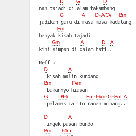
D
G
D
nan tajadi di alam takambang

-
G
A
D
A/C#
Bm
jadikan guru di masa masa kadatang

Em
banyak kisah tajadi

Gm
A
D
A
kini simpan di dalam hati..

Reff :
D
A
   kisah malin kundang

Bm
F#m
   bukannyo hiasan

-
-
-
G
D/F#
Em
F#m
G
Bm
A
   palamak carito ranah minang..

D
A
   ingek pasan bundo

Bm
F#m