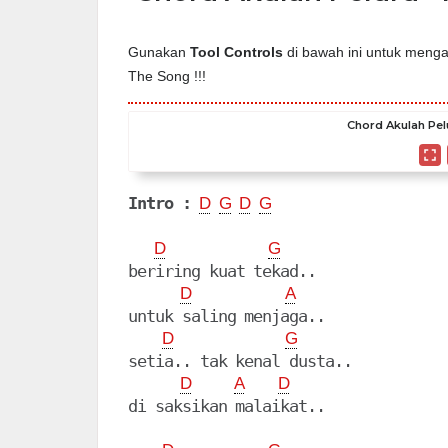
Gunakan
Tool Controls
di bawah ini untuk mengat
The Song !!!
Chord Akulah Pelu
Intro :
D
G
D
G
D
G
beriring kuat tekad..

D
A
untuk saling menjaga..

D
G
setia.. tak kenal dusta..

D
A
D