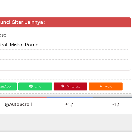
unci Gitar Lainnya :
ose
eat. Miskin Porno
atsApp
Line
Pinterest
More
AutoScroll
+1
-1