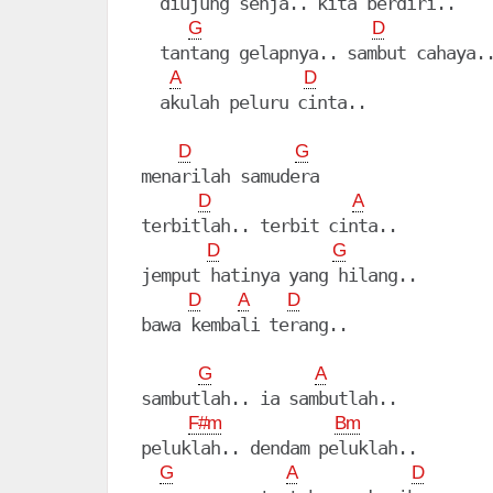
  diujung senja.. kita berdiri..

G
D
  tantang gelapnya.. sambut cahaya..
A
D
  akulah peluru cinta..

D
G
menarilah samudera

D
A
terbitlah.. terbit cinta..

D
G
jemput hatinya yang hilang..

D
A
D
bawa kembali terang..

G
A
sambutlah.. ia sambutlah..

F#m
Bm
peluklah.. dendam peluklah..

G
A
D