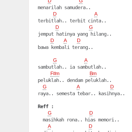
D
G
menarilah samudera..

D
A
terbitlah.. terbit cinta..

D
G
jemput hatinya yang hilang..

D
A
D
bawa kembali terang..

G
A
sambutlah.. ia sambutlah..

F#m
Bm
peluklah.. dendam peluklah..

G
A
D
raya.. semesta tebar.. kasihnya..

Reff :
G
D
  masihkah rona.. hias memori..

A
D