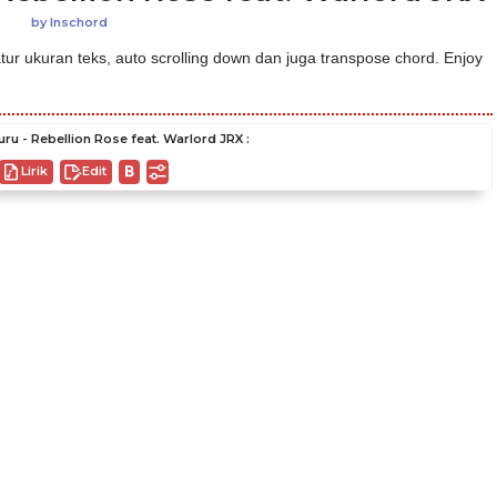
by
Inschord
ur ukuran teks, auto scrolling down dan juga transpose chord. Enjoy
ru - Rebellion Rose feat. Warlord JRX :
Lirik
Edit