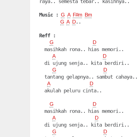
raya.. semesta tebar.. kasihnya..

Music :
G
A
F#m
Bm
..

G
A
D
Reff :
G
D
  masihkah rona.. hias memori..

A
D
  di ujung senja.. kita berdiri..

G
D
  tantang gelapnya.. sambut cahaya..
A
D
  akulah peluru cinta..

G
D
  masihkah rona.. hias memori..

A
D
  di ujung senja.. kita berdiri..

G
D