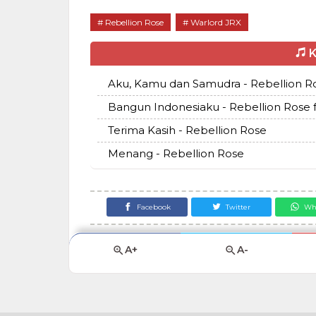
Rebellion Rose
Warlord JRX
K
Aku, Kamu dan Samudra - Rebellion R
Bangun Indonesiaku - Rebellion Rose f
Terima Kasih - Rebellion Rose
Menang - Rebellion Rose
Facebook
Twitter
Wh
A+
A-