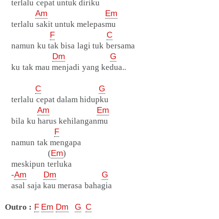
terlalu cepat untuk diriku
Am
Em
terlalu sakit untuk melepasmu
F
C
namun ku tak bisa lagi tuk bersama
Dm
G
ku tak mau menjadi yang kedua..
C
G
terlalu cepat dalam hidupku
Am
Em
bila ku harus kehilanganmu
F
namun tak mengapa
(
Em
)
meskipun terluka
-
Am
Dm
G
asal saja kau merasa bahagia
Outro :
F
Em
Dm
G
C