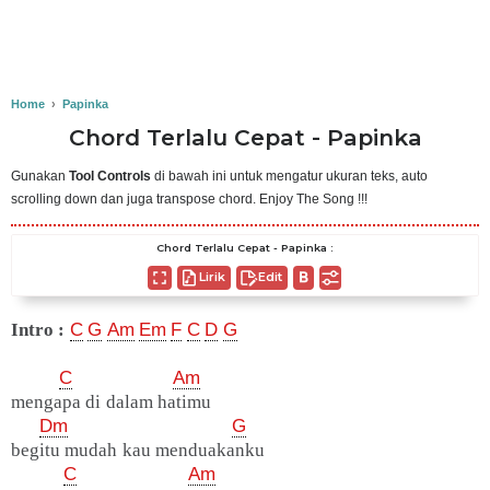
Home
›
Papinka
Chord Terlalu Cepat - Papinka
Gunakan
Tool Controls
di bawah ini untuk mengatur ukuran teks, auto
scrolling down dan juga transpose chord. Enjoy The Song !!!
Chord Terlalu Cepat - Papinka :
Lirik
Edit
Intro :
C
G
Am
Em
F
C
D
G
C
Am
mengapa di dalam hatimu
Dm
G
begitu mudah kau menduakanku
C
Am