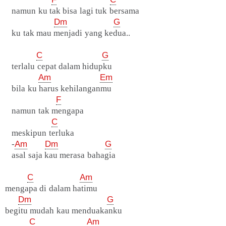
namun ku tak bisa lagi tuk bersama
Dm
G
ku tak mau menjadi yang kedua..
C
G
terlalu cepat dalam hidupku
Am
Em
bila ku harus kehilanganmu
F
namun tak mengapa
C
meskipun terluka
-
Am
Dm
G
asal saja kau merasa bahagia
C
Am
mengapa di dalam hatimu
Dm
G
begitu mudah kau menduakanku
C
Am