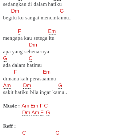
sedangkan di dalam hatiku
Dm
G
begitu ku sangat mencintaimu..
F
Em
mengapa kau setega itu
Dm
apa yang sebenarnya
G
C
ada dalam hatimu
F
Em
dimana kah perasaanmu
Am
Dm
G
sakit hatiku bila ingat kamu..
Music :
Am
Em
F
C
Dm
Am
F
..
G
..
Reff :
C
G