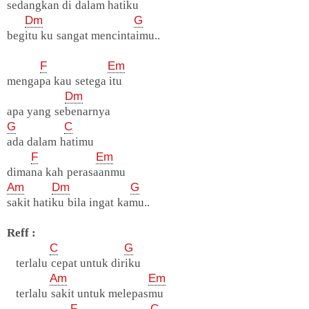
sedangkan di dalam hatiku
Dm
G
begitu ku sangat mencintaimu..
F
Em
mengapa kau setega itu
Dm
apa yang sebenarnya
G
C
ada dalam hatimu
F
Em
dimana kah perasaanmu
Am
Dm
G
sakit hatiku bila ingat kamu..
Reff :
C
G
terlalu cepat untuk diriku
Am
Em
terlalu sakit untuk melepasmu
F
C