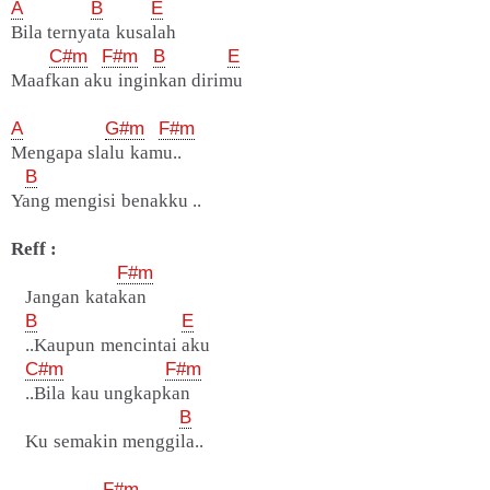
A
B
E
Bila ternyata kusalah
C#m
F#m
B
E
Maafkan aku inginkan dirimu
A
G#m
F#m
Mengapa slalu kamu..
B
Yang mengisi benakku ..
Reff :
F#m
Jangan katakan
B
E
..Kaupun mencintai aku
C#m
F#m
..Bila kau ungkapkan
B
Ku semakin menggila..
F#m