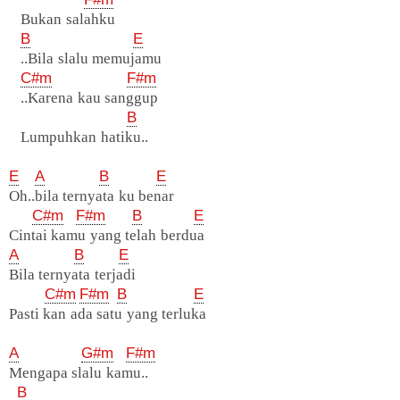
Bukan salahku
B
E
..Bila slalu memujamu
C#m
F#m
..Karena kau sanggup
B
Lumpuhkan hatiku..
E
A
B
E
Oh..bila ternyata ku benar
C#m
F#m
B
E
Cintai kamu yang telah berdua
A
B
E
Bila ternyata terjadi
C#m
F#m
B
E
Pasti kan ada satu yang terluka
A
G#m
F#m
Mengapa slalu kamu..
B