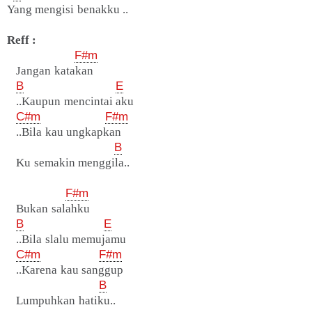
Yang mengisi benakku ..
Reff :
F#m
Jangan katakan
B
E
..Kaupun mencintai aku
C#m
F#m
..Bila kau ungkapkan
B
Ku semakin menggila..
F#m
Bukan salahku
B
E
..Bila slalu memujamu
C#m
F#m
..Karena kau sanggup
B
Lumpuhkan hatiku..