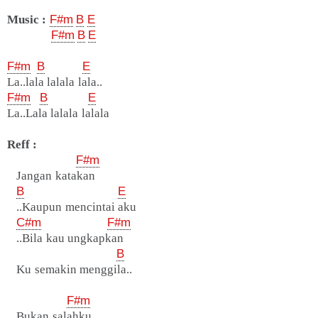
Music :
F#m
B
E
F#m
B
E
F#m
B
E
La..lala lalala lala..
F#m
B
E
La..Lala lalala lalala
Reff :
F#m
Jangan katakan
B
E
..Kaupun mencintai aku
C#m
F#m
..Bila kau ungkapkan
B
Ku semakin menggila..
F#m
Bukan salahku