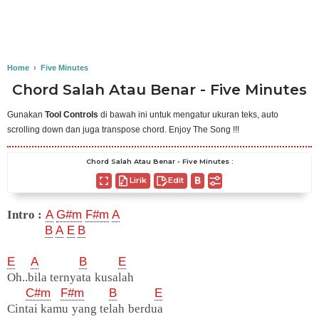
Home
›
Five Minutes
Chord Salah Atau Benar - Five Minutes
Gunakan
Tool Controls
di bawah ini untuk mengatur ukuran teks, auto
scrolling down dan juga transpose chord. Enjoy The Song !!!
Chord Salah Atau Benar - Five Minutes :
Lirik
Edit
Intro :
A
G#m
F#m
A
B
A
E
B
E
A
B
E
Oh..bila ternyata kusalah
C#m
F#m
B
E
Cintai kamu yang telah berdua