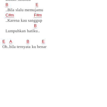
B
E
..Bila slalu memujamu
C#m
F#m
..Karena kau sanggup
B
Lumpuhkan hatiku..
E
A
B
E
Oh..bila ternyata ku benar