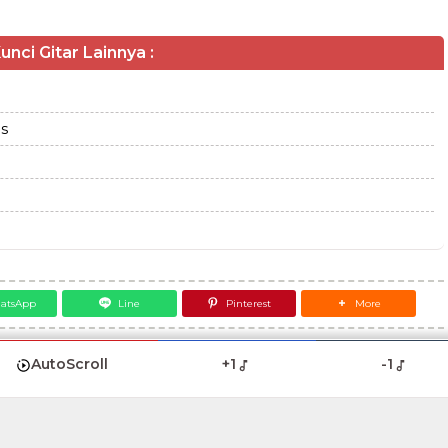
unci Gitar Lainnya :
s
atsApp
Line
Pinterest
More
AutoScroll
+1
-1