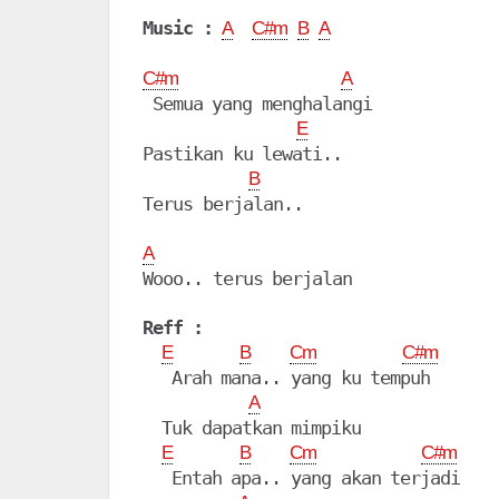
Music :
A
C#m
B
A
C#m
A
 Semua yang menghalangi

E
Pastikan ku lewati..

B
Terus berjalan..

A
Wooo.. terus berjalan

Reff :
E
B
Cm
C#m
   Arah mana.. yang ku tempuh

A
  Tuk dapatkan mimpiku

E
B
Cm
C#m
   Entah apa.. yang akan terjadi
