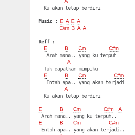
A
  Ku akan tetap berdiri

Music :
E
A
E
A
C#m
B
A
A
Reff :
E
B
Cm
C#m
   Arah mana.. yang ku tempuh

A
  Tuk dapatkan mimpiku

E
B
Cm
C#m
   Entah apa.. yang akan terjadi

A
  Ku akan tetap berdiri

E
B
Cm
C#m
A
E
B
Cm
C#m
 Entah apa.. yang akan terjadi..
