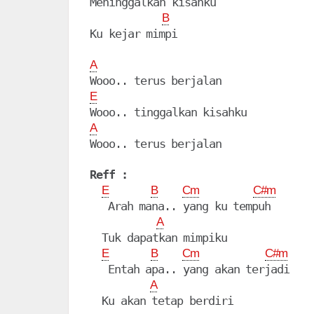
Meninggalkan kisahku

B
A
E
A
Wooo.. terus berjalan

Reff :
E
B
Cm
C#m
   Arah mana.. yang ku tempuh

A
  Tuk dapatkan mimpiku

E
B
Cm
C#m
   Entah apa.. yang akan terjadi

A
  Ku akan tetap berdiri
