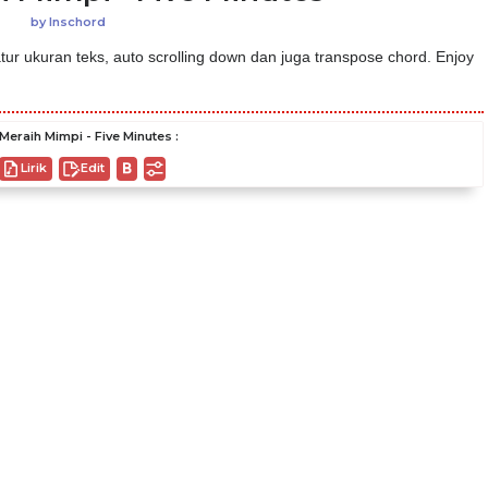
by
Inschord
ur ukuran teks, auto scrolling down dan juga transpose chord. Enjoy
Meraih Mimpi - Five Minutes :
Lirik
Edit