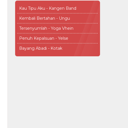
Kau Tipu Aku - Kangen Band
Kembali Bertahan - Ungu
Tersenyumlah - Yoga Vhein
Penuh Kepalsuan - Yelse
Bayang Abadi - Kotak