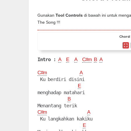
Gunakan
Tool Controls
di bawah ini untuk mengat
The Song !!!
Chord 
Intro :
A
E
A
C#m
B
A
C#m
A
 Ku berdiri disini

E
menghadap matahari

B
C#m
A
 Ku langkahkan kakiku

E