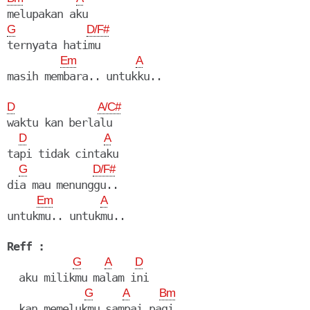
G
D/F#
ternyata hatimu

Em
A
D
A/C#
waktu kan berlalu

D
A
tapi tidak cintaku

G
D/F#
dia mau menunggu..

Em
A
untukmu.. untukmu..

Reff :
G
A
D
  aku milikmu malam ini

G
A
Bm
  kan memelukmu sampai pagi
