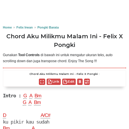
Home
›
Felix Irwan
›
Pongki Barata
Chord Aku Milikmu Malam Ini - Felix X
Pongki
Gunakan
Tool Controls
di bawah ini untuk mengatur ukuran teks, auto
scrolling down dan juga transpose chord. Enjoy The Song !!!
Chord Aku Milikmu Malam Ini - Felix X Pongki :
Lirik
Edit
Intro :
G
A
Bm
G
A
Bm
D
A/C#
Bm
A