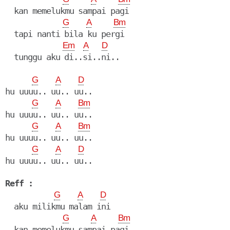
  kan memelukmu sampai pagi

G
A
Bm
  tapi nanti bila ku pergi

Em
A
D
  tunggu aku di..si..ni..

G
A
D
hu uuuu.. uu.. uu..

G
A
Bm
hu uuuu.. uu.. uu..

G
A
Bm
hu uuuu.. uu.. uu..

G
A
D
hu uuuu.. uu.. uu..

Reff :
G
A
D
  aku milikmu malam ini

G
A
Bm
  kan memelukmu sampai pagi
