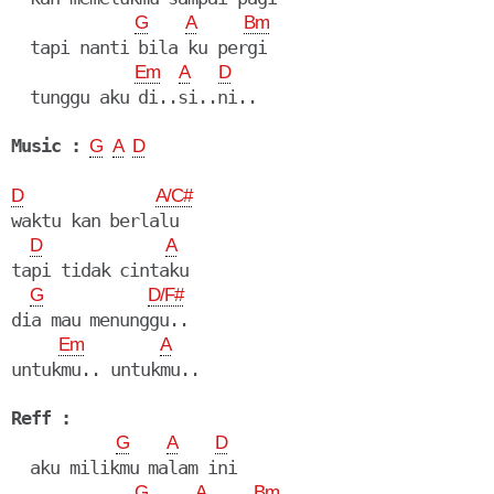
G
A
Bm
  tapi nanti bila ku pergi

Em
A
D
  tunggu aku di..si..ni..

Music :
G
A
D
D
A/C#
waktu kan berlalu

D
A
tapi tidak cintaku

G
D/F#
dia mau menunggu..

Em
A
untukmu.. untukmu..

Reff :
G
A
D
  aku milikmu malam ini

G
A
Bm