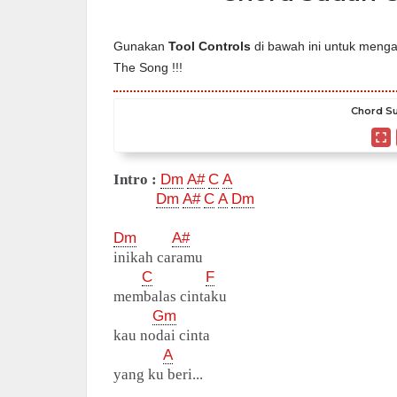
Gunakan
Tool Controls
di bawah ini untuk mengat
The Song !!!
Chord Su
Intro :
Dm
A#
C
A
Dm
A#
C
A
Dm
Dm
A#
inikah caramu
C
F
membalas cintaku
Gm
kau nodai cinta
A
yang ku beri...