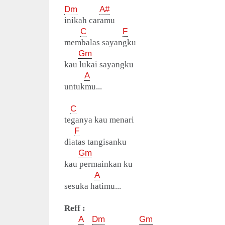
Dm
A#
inikah caramu
C
F
membalas sayangku
Gm
kau lukai sayangku
A
untukmu...
C
teganya kau menari
F
diatas tangisanku
Gm
kau permainkan ku
A
sesuka hatimu...
Reff :
A
Dm
Gm