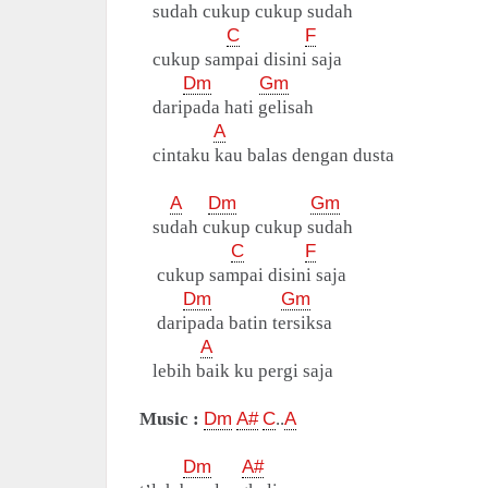
sudah cukup cukup sudah
C
F
cukup sampai disini saja
Dm
Gm
daripada hati gelisah
A
cintaku kau balas dengan dusta
A
Dm
Gm
sudah cukup cukup sudah
C
F
cukup sampai disini saja
Dm
Gm
daripada batin tersiksa
A
lebih baik ku pergi saja
Music :
Dm
A#
C
..
A
Dm
A#