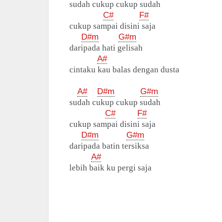
sudah cukup cukup sudah
C#
F#
cukup sampai disini saja
D#m
G#m
daripada hati gelisah
A#
cintaku kau balas dengan dusta
A#
D#m
G#m
sudah cukup cukup sudah
C#
F#
cukup sampai disini saja
D#m
G#m
daripada batin tersiksa
A#
lebih baik ku pergi saja