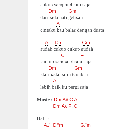
cukup sampai disini saja
Dm
Gm
daripada hati gelisah
A
cintaku kau balas dengan dusta
A
Dm
Gm
sudah cukup cukup sudah
C
F
cukup sampai disini saja
Dm
Gm
daripada batin tersiksa
A
lebih baik ku pergi saja
Music :
Dm
A#
C
A
Dm
A#
F
..
C
Reff :
A#
D#m
G#m