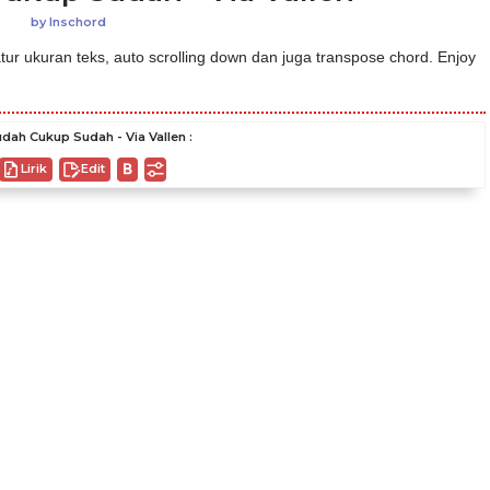
by
Inschord
ur ukuran teks, auto scrolling down dan juga transpose chord. Enjoy
dah Cukup Sudah - Via Vallen :
Lirik
Edit