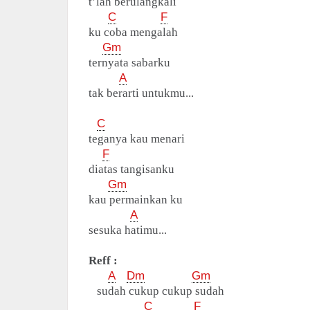
t’lah berulangkali
C
F
ku coba mengalah
Gm
ternyata sabarku
A
tak berarti untukmu...
C
teganya kau menari
F
diatas tangisanku
Gm
kau permainkan ku
A
sesuka hatimu...
Reff :
A
Dm
Gm
sudah cukup cukup sudah
C
F