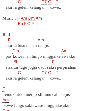
C
C7
-
C
F
aku ra gelem kelangan....kowe..
Music :
F
Am
Dm
Am
Bb
F
C
F
Reff :
F
Am
aku ra biso nahan tangis
Dm
Am
pas kowe meh lungo ninggalke awakku
Bb
F
stasiun tugu jogja dadi saksi perpisahan
C
C7
-
C
F
aku ra gelem kelangan....kowe..
F
remuk atiku mergo sliramu cah bagus
Am
kowe lungo saklawase ningglake aku
Dm