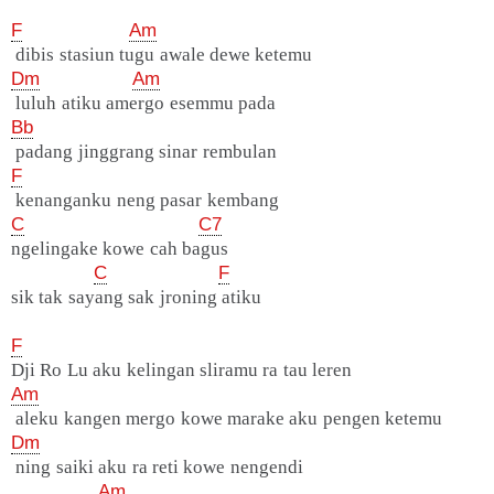
F
Am
dibis stasiun tugu awale dewe ketemu
Dm
Am
luluh atiku amergo esemmu pada
Bb
padang jinggrang sinar rembulan
F
kenanganku neng pasar kembang
C
C7
ngelingake kowe cah bagus
C
F
sik tak sayang sak jroning atiku
F
Dji Ro Lu aku kelingan sliramu ra tau leren
Am
aleku kangen mergo kowe marake aku pengen ketemu
Dm
ning saiki aku ra reti kowe nengendi
Am