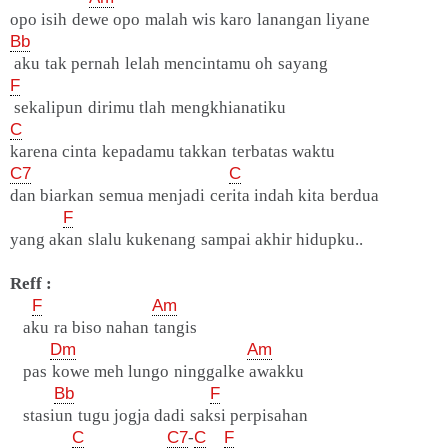
opo isih dewe opo malah wis karo lanangan liyane
Bb
aku tak pernah lelah mencintamu oh sayang
F
sekalipun dirimu tlah mengkhianatiku
C
karena cinta kepadamu takkan terbatas waktu
C7
C
dan biarkan semua menjadi cerita indah kita berdua
F
yang akan slalu kukenang sampai akhir hidupku..
Reff :
F
Am
aku ra biso nahan tangis
Dm
Am
pas kowe meh lungo ninggalke awakku
Bb
F
stasiun tugu jogja dadi saksi perpisahan
C
C7
-
C
F