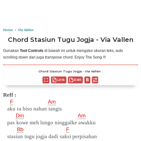
Home
›
Via Vallen
Chord Stasiun Tugu Jogja - Via Vallen
Gunakan
Tool Controls
di bawah ini untuk mengatur ukuran teks, auto
scrolling down dan juga transpose chord. Enjoy The Song !!!
Chord Stasiun Tugu Jogja - Via Vallen :
Lirik
Edit
Reff :
F
Am
aku ra biso nahan tangis
Dm
Am
pas kowe meh lungo ninggalke awakku
Bb
F
stasiun tugu jogja dadi saksi perpisahan