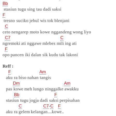
Bb
stasiun tugu sing tau dadi saksi
F
tresno suciko jebul wis tok blenjani
C
ceto nengarep moto kowe nggandeng wong liyo
C7
C
ngremoki ati nggawe mlebes mili ing ati
F
opo pancen iki dalan sik kudu tak lakoni
Reff :
F
Am
aku ra biso nahan tangis
Dm
Am
pas kowe meh lungo ninggalke awakku
Bb
F
stasiun tugu jogja dadi saksi perpisahan
C
C7
-
C
F
aku ra gelem kelangan....kowe..