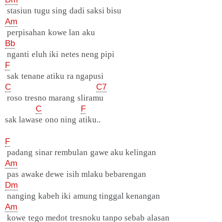
stasiun tugu sing dadi saksi bisu
Am
perpisahan kowe lan aku
Bb
nganti eluh iki netes neng pipi
F
sak tenane atiku ra ngapusi
C
C7
roso tresno marang sliramu
C
F
sak lawase ono ning atiku..
F
padang sinar rembulan gawe aku kelingan
Am
pas awake dewe isih mlaku bebarengan
Dm
nanging kabeh iki amung tinggal kenangan
Am
kowe tego medot tresnoku tanpo sebab alasan