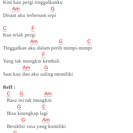
Kini kau pergi tinggalkanku
Am
G
Disaat aku terbenam sepi
C
F
Kau telah pergi
Am
G
C
Tinggalkan aku dalam perih mimpi-mimpi
F
Yang tak mungkin kembali
Am
G
Saat kau dan aku saling memiliki
Reff :
C
G
Am
Rasa ini tak mungkin
G
C
Bisa kuungkap lagi
G
Am
Berakhir rasa yang kumiliki
G