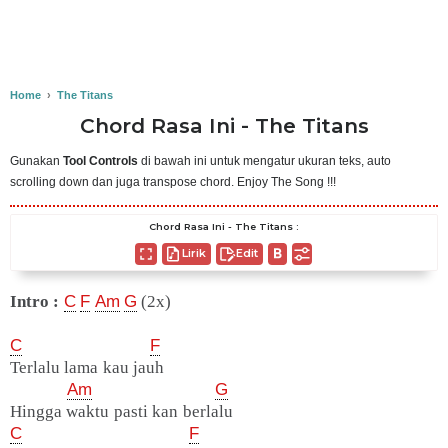
Home
›
The Titans
Chord Rasa Ini - The Titans
Gunakan
Tool Controls
di bawah ini untuk mengatur ukuran teks, auto
scrolling down dan juga transpose chord. Enjoy The Song !!!
Chord Rasa Ini - The Titans :
Lirik
Edit
Intro :
C
F
Am
G
(2x)
C
F
Terlalu lama kau jauh
Am
G
Hingga waktu pasti kan berlalu
C
F