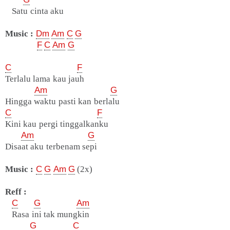
Satu cinta aku
Music :
Dm
Am
C
G
F
C
Am
G
C
F
Terlalu lama kau jauh
Am
G
Hingga waktu pasti kan berlalu
C
F
Kini kau pergi tinggalkanku
Am
G
Disaat aku terbenam sepi
Music :
C
G
Am
G
(2x)
Reff :
C
G
Am
Rasa ini tak mungkin
G
C