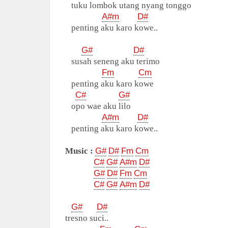
tuku lombok utang nyang tonggo
A#m
D#
penting aku karo kowe..
G#
D#
susah seneng aku terimo
Fm
Cm
penting aku karo kowe
C#
G#
opo wae aku lilo
A#m
D#
penting aku karo kowe..
Music :
G#
D#
Fm
Cm
C#
G#
A#m
D#
G#
D#
Fm
Cm
C#
G#
A#m
D#
G#
D#
tresno suci..