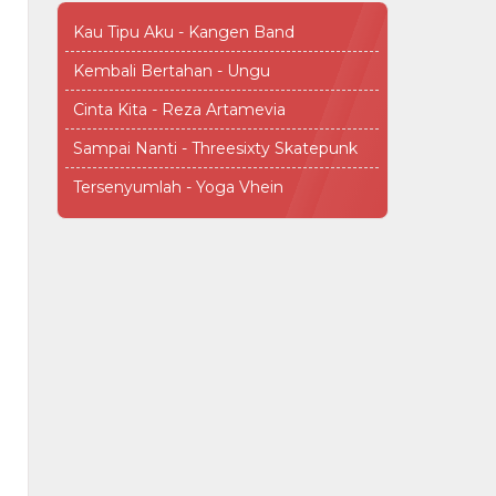
Kau Tipu Aku - Kangen Band
Kembali Bertahan - Ungu
Cinta Kita - Reza Artamevia
Sampai Nanti - Threesixty Skatepunk
Tersenyumlah - Yoga Vhein