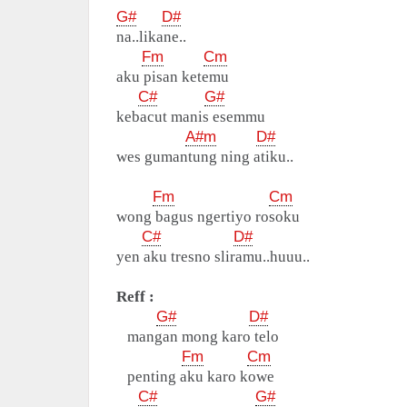
G#
D#
na..likane..
Fm
Cm
aku pisan ketemu
C#
G#
kebacut manis esemmu
A#m
D#
wes gumantung ning atiku..
Fm
Cm
wong bagus ngertiyo rosoku
C#
D#
yen aku tresno sliramu..huuu..
Reff :
G#
D#
mangan mong karo telo
Fm
Cm
penting aku karo kowe
C#
G#