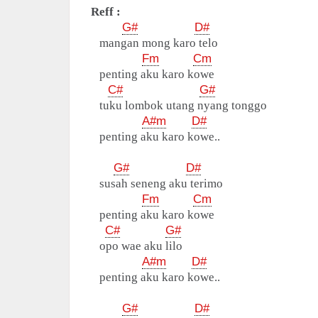
Reff :
G#
D#
mangan mong karo telo
Fm
Cm
penting aku karo kowe
C#
G#
tuku lombok utang nyang tonggo
A#m
D#
penting aku karo kowe..
G#
D#
susah seneng aku terimo
Fm
Cm
penting aku karo kowe
C#
G#
opo wae aku lilo
A#m
D#
penting aku karo kowe..
G#
D#