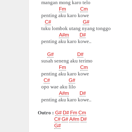
mangan mong karo telo
Fm
Cm
penting aku karo kowe
C#
G#
tuku lombok utang nyang tonggo
A#m
D#
penting aku karo kowe..
G#
D#
susah seneng aku terimo
Fm
Cm
penting aku karo kowe
C#
G#
opo wae aku lilo
A#m
D#
penting aku karo kowe..
Outro :
G#
D#
Fm
Cm
C#
G#
A#m
D#
G#