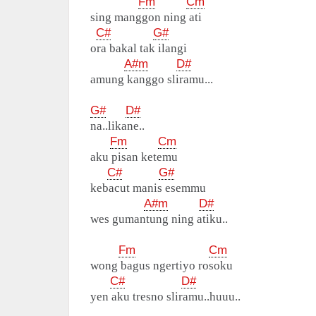
Fm
Cm
sing manggon ning ati
C#
G#
ora bakal tak ilangi
A#m
D#
amung kanggo sliramu...
G#
D#
na..likane..
Fm
Cm
aku pisan ketemu
C#
G#
kebacut manis esemmu
A#m
D#
wes gumantung ning atiku..
Fm
Cm
wong bagus ngertiyo rosoku
C#
D#
yen aku tresno sliramu..huuu..