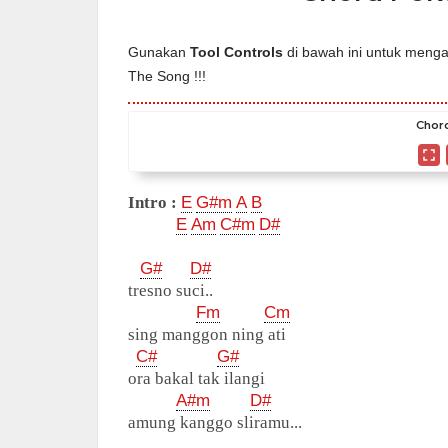
Gunakan
Tool Controls
di bawah ini untuk mengat
The Song !!!
Chord
Intro :
E
G#m
A
B
E
Am
C#m
D#
G#
D#
tresno suci..
Fm
Cm
sing manggon ning ati
C#
G#
ora bakal tak ilangi
A#m
D#
amung kanggo sliramu...