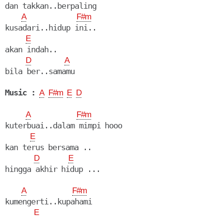
dan takkan..berpaling

A
F#m
kusadari..hidup ini..

E
akan indah..

D
A
bila ber..samamu

Music :
A
F#m
E
D
A
F#m
kuterbuai..dalam mimpi hooo

E
kan terus bersama ..

D
E
hingga akhir hidup ...

A
F#m
kumengerti..kupahami 

E