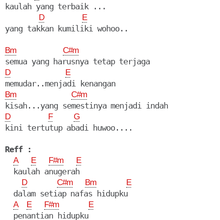
kaulah yang terbaik ...

D
E
yang takkan kumiliki wohoo..

Bm
C#m
D
E
Bm
C#m
D
F
G
kini tertutup abadi huwoo....

Reff :
A
E
F#m
E
  kaulah anugerah

D
C#m
Bm
E
  dalam setiap nafas hidupku

A
E
F#m
E
  penantian hidupku 
