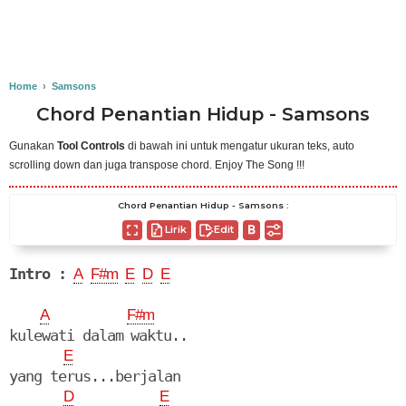
Home
›
Samsons
Chord Penantian Hidup - Samsons
Gunakan
Tool Controls
di bawah ini untuk mengatur ukuran teks, auto
scrolling down dan juga transpose chord. Enjoy The Song !!!
Chord Penantian Hidup - Samsons :
Lirik
Edit
Intro :
A
F#m
E
D
E
A
F#m
kulewati dalam waktu..

E
yang terus...berjalan

D
E