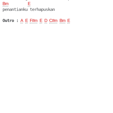
Bm
E
penantianku terhapuskan

Outro :
A
E
F#m
E
D
C#m
Bm
E