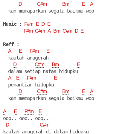
D
C#m
Bm
E
A
  kan memaparkan segala baikmu woo

Music :
F#m
E
D
E
F#m
G#m
A
Bm
C#m
D
E
Reff :
A
E
F#m
E
  kaulah anugerah

D
C#m
Bm
E
  dalam setiap nafas hidupku

A
E
F#m
E
  penantian hidupku 

D
C#m
Bm
E
A
  kan memaparkan segala baikmu woo

A
E
F#m
E
ooo.. ooo.. ooo...

D
C#m