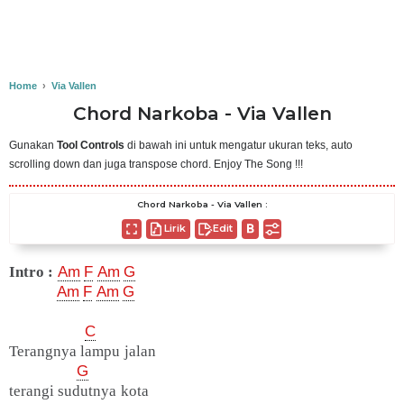
Home
›
Via Vallen
Chord Narkoba - Via Vallen
Gunakan
Tool Controls
di bawah ini untuk mengatur ukuran teks, auto
scrolling down dan juga transpose chord. Enjoy The Song !!!
Chord Narkoba - Via Vallen :
Lirik
Edit
Intro :
Am
F
Am
G
Am
F
Am
G
C
Terangnya lampu jalan
G
terangi sudutnya kota