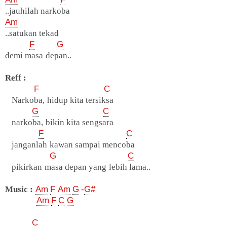
..jauhilah narkoba
Am
..satukan tekad
F
G
demi masa depan..
Reff :
F
C
Narkoba, hidup kita tersiksa
G
C
narkoba, bikin kita sengsara
F
C
janganlah kawan sampai mencoba
G
C
pikirkan masa depan yang lebih lama..
Music :
Am
F
Am
G
-
G#
Am
F
C
G
C