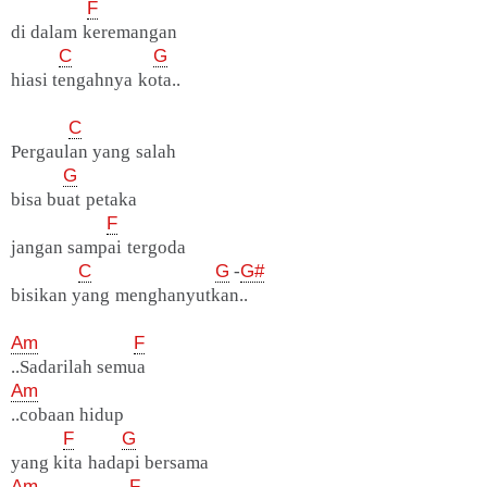
F
di dalam keremangan
C
G
hiasi tengahnya kota..
C
Pergaulan yang salah
G
bisa buat petaka
F
jangan sampai tergoda
C
G
-
G#
bisikan yang menghanyutkan..
Am
F
..Sadarilah semua
Am
..cobaan hidup
F
G
yang kita hadapi bersama
Am
F