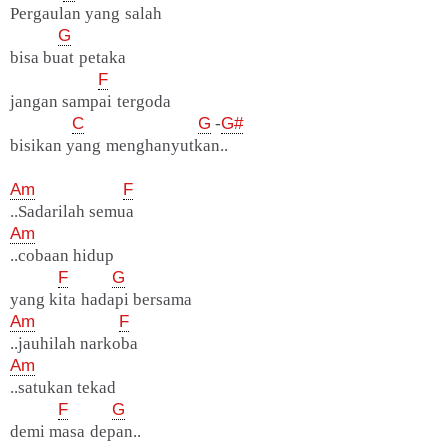
Pergaulan yang salah
G
bisa buat petaka
F
jangan sampai tergoda
C
G
-
G#
bisikan yang menghanyutkan..
Am
F
..Sadarilah semua
Am
..cobaan hidup
F
G
yang kita hadapi bersama
Am
F
..jauhilah narkoba
Am
..satukan tekad
F
G
demi masa depan..