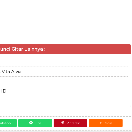
unci Gitar Lainnya :
 Vita Alvia
 ID
atsApp
Line
Pinterest
More