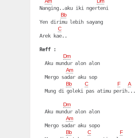
Am
Dm
Nanging..aku iki ngerteni

Bb
Yen dirimu lebih sayang 

C
Reff :
Dm
  Aku mundur alon alon

Am
  Mergo sadar aku sop

Bb
C
F
A
  Mung di goleki pas atimu perih...

Dm
  Aku mundur alon alon

Am
  Mergo sadar aku sopo

Bb
C
F