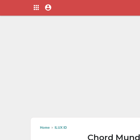
Home
›
ILUX ID
Chord Mundu