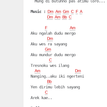
  Mung di butuhno pas atimu loro...

Music :
Dm
Am
Gm
C
F
A
Dm
Am
Bb
C
F
Am
Aku ngalah dudu mergo 

Dm
Aku wes ra sayang

Gm
Aku mundur dudu mergo 

C
Tresnoku wes ilang

Am
Dm
Nanging..aku iki ngerteni

Bb
Yen dirimu lebih sayang 

C
Arek kae..
