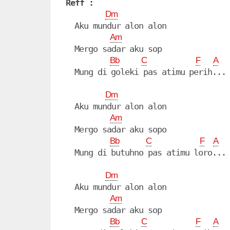
Reff :
Dm
  Aku mundur alon alon

Am
  Mergo sadar aku sop

Bb
C
F
A
  Mung di goleki pas atimu perih...

Dm
  Aku mundur alon alon

Am
  Mergo sadar aku sopo

Bb
C
F
A
  Mung di butuhno pas atimu loro...

Dm
  Aku mundur alon alon

Am
  Mergo sadar aku sop

Bb
C
F
A