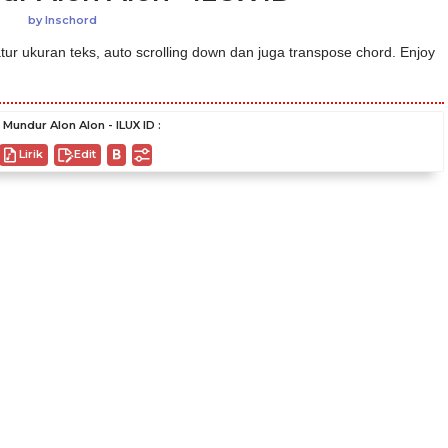
by
Inschord
ur ukuran teks, auto scrolling down dan juga transpose chord. Enjoy
Mundur Alon Alon - ILUX ID :
Lirik
Edit