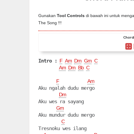
Gunakan
Tool Controls
di bawah ini untuk mengat
The Song !!!
Chord 
Intro :
F
Am
Dm
Gm
C
Am
Dm
Bb
C
F
Am
Aku ngalah dudu mergo 

Dm
Aku wes ra sayang

Gm
Aku mundur dudu mergo 

C
Tresnoku wes ilang
