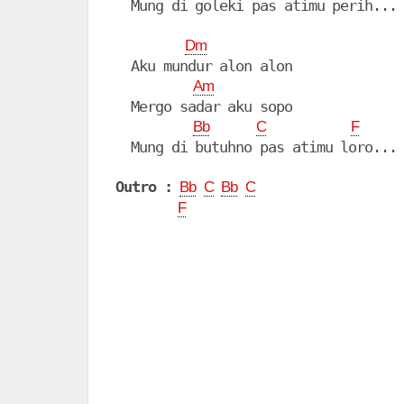
  Mung di goleki pas atimu perih...

Dm
  Aku mundur alon alon

Am
  Mergo sadar aku sopo

Bb
C
F
  Mung di butuhno pas atimu loro...

Outro :
Bb
C
Bb
C
F