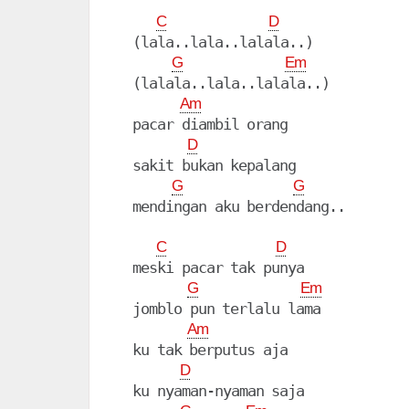
C
D
  (lala..lala..lalala..)

G
Em
  (lalala..lala..lalala..)

Am
  pacar diambil orang

D
  sakit bukan kepalang

G
G
  mendingan aku berdendang..

C
D
  meski pacar tak punya

G
Em
  jomblo pun terlalu lama

Am
  ku tak berputus aja

D
  ku nyaman-nyaman saja
