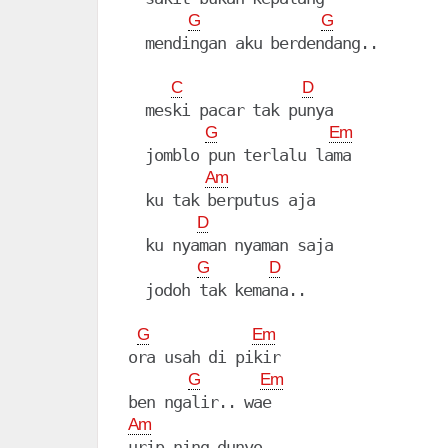
G
G
  mendingan aku berdendang..

C
D
  meski pacar tak punya

G
Em
  jomblo pun terlalu lama

Am
  ku tak berputus aja

D
  ku nyaman nyaman saja

G
D
  jodoh tak kemana.. 

G
Em
ora usah di pikir

G
Em
Am
urip ning dunyo
