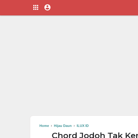
Home
›
Hijau Daun
›
ILUX ID
Chord Jodoh Tak Kem