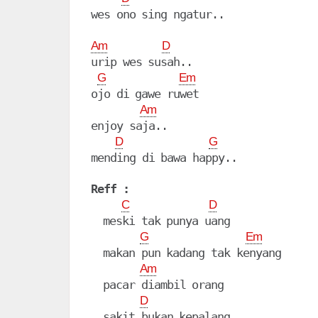
wes ono sing ngatur..

Am
D
urip wes susah..

G
Em
ojo di gawe ruwet

Am
enjoy saja..

D
G
mending di bawa happy..

Reff :
C
D
  meski tak punya uang

G
Em
  makan pun kadang tak kenyang

Am
  pacar diambil orang

D
  sakit bukan kepalang
