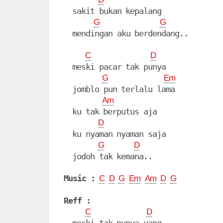
  sakit bukan kepalang

G
G
  mendingan aku berdendang..

C
D
  meski pacar tak punya

G
Em
  jomblo pun terlalu lama

Am
  ku tak berputus aja

D
  ku nyaman nyaman saja

G
D
  jodoh tak kemana.. 

Music :
C
D
G
Em
Am
D
G
Reff :
C
D