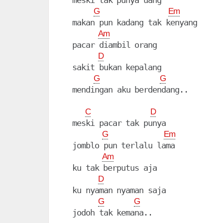
  meski tak punya uang

G
Em
  makan pun kadang tak kenyang

Am
  pacar diambil orang

D
  sakit bukan kepalang

G
G
  mendingan aku berdendang..

C
D
  meski pacar tak punya

G
Em
  jomblo pun terlalu lama

Am
  ku tak berputus aja

D
  ku nyaman nyaman saja

G
G
  jodoh tak kemana.. 
