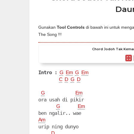
Daun
Gunakan
Tool Controls
di bawah ini untuk mengat
The Song !!!
Chord Jodoh Tak Kemana 
Intro :
G
Em
G
Em
C
D
G
D
G
Em
ora usah di pikir

G
Em
Am
urip ning dunyo

D