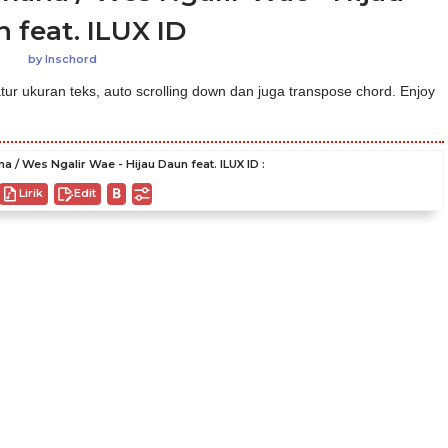
 feat. ILUX ID
by
Inschord
ur ukuran teks, auto scrolling down dan juga transpose chord. Enjoy
/ Wes Ngalir Wae - Hijau Daun feat. ILUX ID :
Lirik
Edit