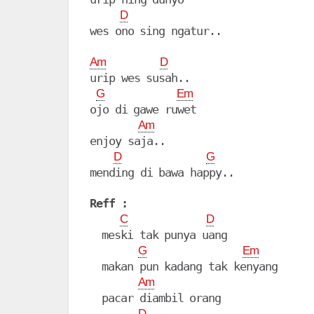
D
wes ono sing ngatur..

Am
D
urip wes susah..

G
Em
ojo di gawe ruwet

Am
enjoy saja..

D
G
mending di bawa happy..

Reff :
C
D
  meski tak punya uang

G
Em
  makan pun kadang tak kenyang

Am
  pacar diambil orang

D