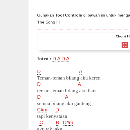
Gunakan
Tool Controls
di bawah ini untuk mengat
The Song !!!
Chord H
Intro :
D
A
D
A
D
A
Teman-teman bilang aku keren
D
A
teman-teman bilang aku baik
D
A
semua bilang aku ganteng
C#m
D
tapi kenyataan
C
B
-
D#m
aku tak laku..