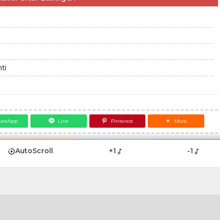
ti
atsApp
Line
Pinterest
More
AutoScroll
+1
-1