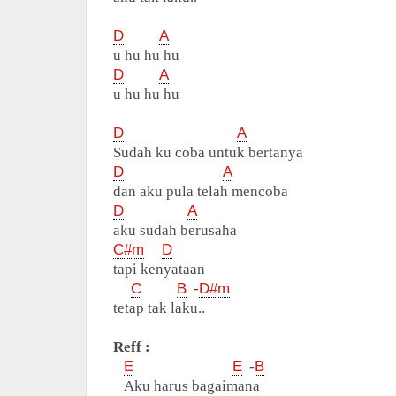
D
A
u hu hu hu
D
A
u hu hu hu
D
A
Sudah ku coba untuk bertanya
D
A
dan aku pula telah mencoba
D
A
aku sudah berusaha
C#m
D
tapi kenyataan
C
B
-
D#m
tetap tak laku..
Reff :
E
E
-
B
Aku harus bagaimana