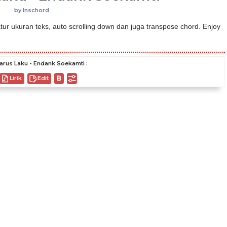
by
Inschord
ur ukuran teks, auto scrolling down dan juga transpose chord. Enjoy
arus Laku - Endank Soekamti :
Lirik
Edit