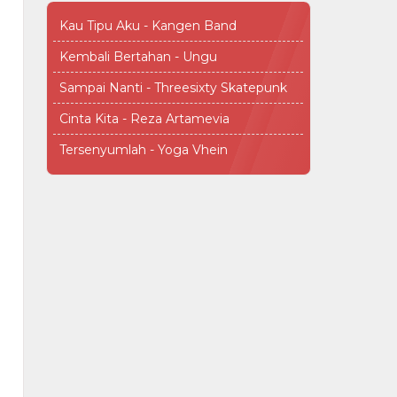
Kau Tipu Aku - Kangen Band
Kembali Bertahan - Ungu
Sampai Nanti - Threesixty Skatepunk
Cinta Kita - Reza Artamevia
Tersenyumlah - Yoga Vhein