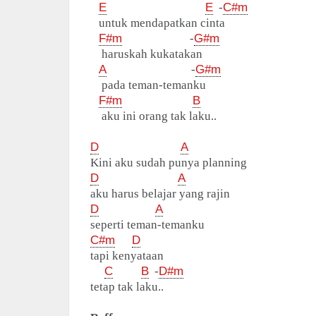
E
E
-
C#m
untuk mendapatkan cinta
F#m
-
G#m
haruskah kukatakan
A
-
G#m
pada teman-temanku
F#m
B
aku ini orang tak laku..
D
A
Kini aku sudah punya planning
D
A
aku harus belajar yang rajin
D
A
seperti teman-temanku
C#m
D
tapi kenyataan
C
B
-
D#m
tetap tak laku..