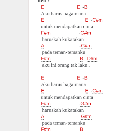
Reff :
E
E
-
B
Aku harus bagaimana
E
E
-
C#m
untuk mendapatkan cinta
F#m
-
G#m
haruskah kukatakan
A
-
G#m
pada teman-temanku
F#m
B
-
D#m
aku ini orang tak laku..
E
E
-
B
Aku harus bagaimana
E
E
-
C#m
untuk mendapatkan cinta
F#m
-
G#m
haruskah kukatakan
A
-
G#m
pada teman-temanku
F#m
B