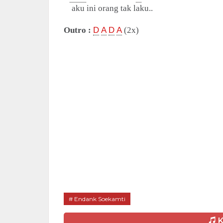
aku ini orang tak laku..
Outro :
D
A
D
A
(2x)
Endank Soekamti
K