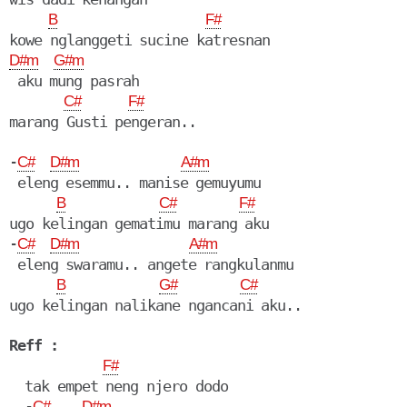
B
F#
D#m
G#m
 aku mung pasrah

C#
F#
marang Gusti pengeran..

-
C#
D#m
A#m
 eleng esemmu.. manise gemuyumu

B
C#
F#
ugo kelingan gematimu marang aku

-
C#
D#m
A#m
 eleng swaramu.. angete rangkulanmu

B
G#
C#
ugo kelingan nalikane ngancani aku..

Reff :
F#
  tak empet neng njero dodo

  -
C#
D#m