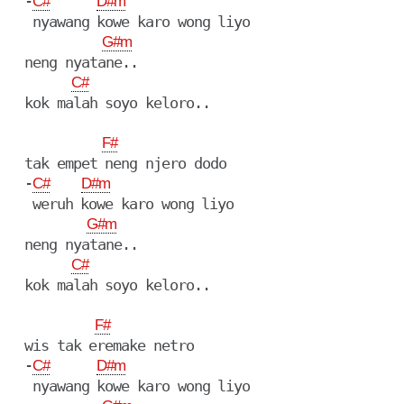
  -
C#
D#m
   nyawang kowe karo wong liyo

G#m
  neng nyatane..

C#
  kok malah soyo keloro..

F#
  tak empet neng njero dodo

  -
C#
D#m
   weruh kowe karo wong liyo

G#m
  neng nyatane..

C#
  kok malah soyo keloro..

F#
  wis tak eremake netro

  -
C#
D#m
   nyawang kowe karo wong liyo
