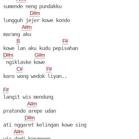
sumende neng pundakku

D#m
lungguh jejer kowe kondo 

A#m
marang aku

B
F#
D#m
G#m
 ngiklaske kowe

C#
F#
F#
langit wis mendung

A#m
pratondo arepe udan

D#m
ati nggaret kelingan kowe sing

A#m
wis dadi kenangan
