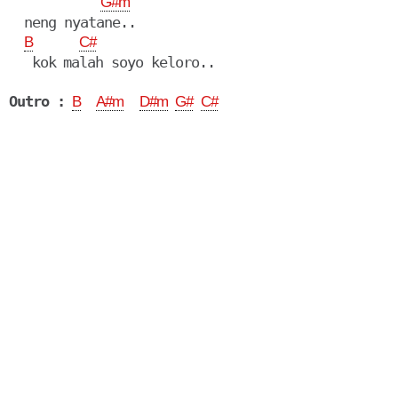
G#m
  neng nyatane..

B
C#
   kok malah soyo keloro..

Outro :
B
A#m
D#m
G#
C#