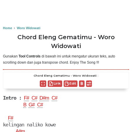
Home
›
Woro Widowati
Chord Eleng Gematimu - Woro
Widowati
Gunakan
Tool Controls
di bawah ini untuk mengatur ukuran teks, auto
scrolling down dan juga transpose chord. Enjoy The Song !!!
Chord Eleng Gematimu - Woro Widowati :
Lirik
Edit
Intro :
F#
C#
D#m
C#
B
G#
C#
F#
kelingan naliko kowe

A#m