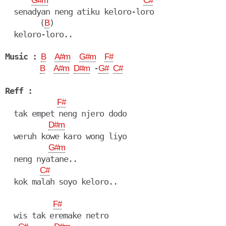
G#m
C#
  senadyan neng atiku keloro-loro

        (
)

B
  keloro-loro..

Music :
B
A#m
G#m
F#
 -
B
A#m
D#m
G#
C#
Reff :
F#
  tak empet neng njero dodo

D#m
  weruh kowe karo wong liyo

G#m
  neng nyatane..

C#
  kok malah soyo keloro..

F#
  wis tak eremake netro
