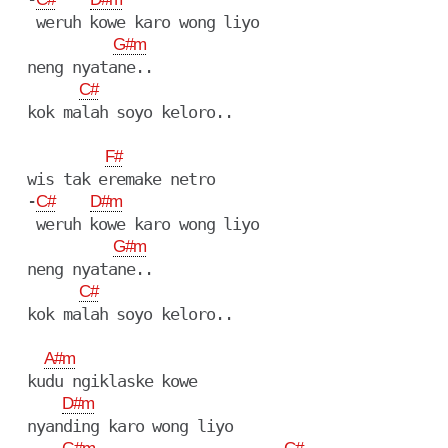
   weruh kowe karo wong liyo

G#m
  neng nyatane..

C#
  kok malah soyo keloro..

F#
  wis tak eremake netro

  -
C#
D#m
   weruh kowe karo wong liyo

G#m
  neng nyatane..

C#
  kok malah soyo keloro..

A#m
  kudu ngiklaske kowe

D#m
  nyanding karo wong liyo
