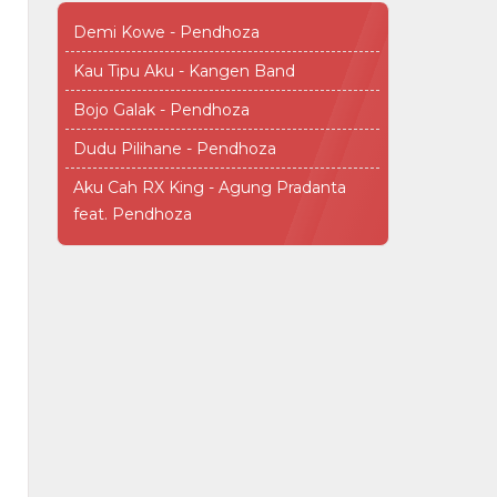
Demi Kowe - Pendhoza
Kau Tipu Aku - Kangen Band
Bojo Galak - Pendhoza
Dudu Pilihane - Pendhoza
Aku Cah RX King - Agung Pradanta
feat. Pendhoza