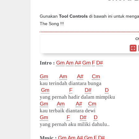
Gunakan
Tool Controls
di bawah ini untuk mengat
The Song !!!
Ch
Intro :
Gm
Am
A#
Gm
F
D#
Gm
Am
A#
Cm
kau terindah diantara bunga
Gm
F
D#
D
yang pernah hadir dalam mimpiku
Gm
Am
A#
Cm
kau terbaik diantara dewi
Gm
F
D#
D
yang pernah aku miliki dahulu..
Music :
Gm
Am
A#
Gm
F
D#