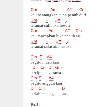
Gm
Am
A#
Cm
kau bentangkan jalan penuh duri
Gm
F
D#
D
teramat sulit aku lewati
Gm
Am
A#
Cm
kau tancapkan luka penuh arti
Gm
F
D#
D
teramat sakit aku rasakan
Cm
F
A#
begitu indah kau
D#
Cm
D
Gm
tercipta bagi rama..
Cm
F
A#
begitu anggun kau
D#
Cm
D
terlahir sebagai sinta..
Reff :