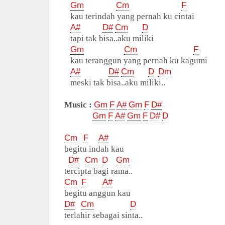
Gm
Cm
F
kau terindah yang pernah ku cintai
A#
D#
Cm
D
tapi tak bisa..aku miliki
Gm
Cm
F
kau teranggun yang pernah ku kagumi
A#
D#
Cm
D
Dm
meski tak bisa..aku miliki..
Music :
Gm
F
A#
Gm
F
D#
Gm
F
A#
Gm
F
D#
D
Cm
F
A#
begitu indah kau
D#
Cm
D
Gm
tercipta bagi rama..
Cm
F
A#
begitu anggun kau
D#
Cm
D
terlahir sebagai sinta..