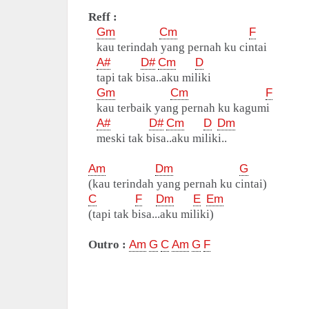
Reff :
Gm
Cm
F
kau terindah yang pernah ku cintai
A#
D#
Cm
D
tapi tak bisa..aku miliki
Gm
Cm
F
kau terbaik yang pernah ku kagumi
A#
D#
Cm
D
Dm
meski tak bisa..aku miliki..
Am
Dm
G
(kau terindah yang pernah ku cintai)
C
F
Dm
E
Em
(tapi tak bisa...aku miliki)
Outro :
Am
G
C
Am
G
F