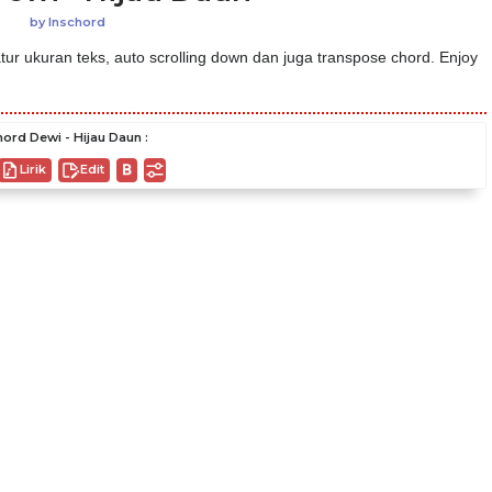
by
Inschord
ur ukuran teks, auto scrolling down dan juga transpose chord. Enjoy
ord Dewi - Hijau Daun :
Lirik
Edit