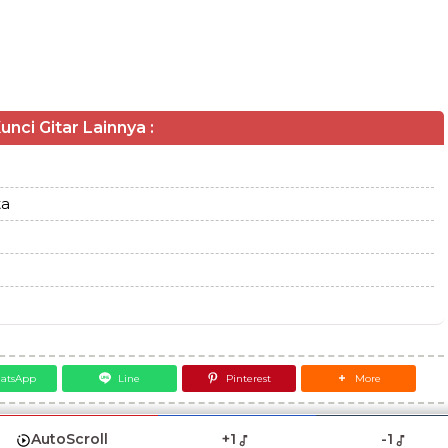
unci Gitar Lainnya :
ta
atsApp
Line
Pinterest
More
AutoScroll
+1
-1