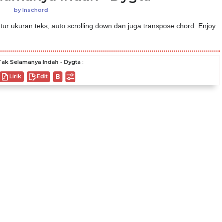
by
Inschord
ur ukuran teks, auto scrolling down dan juga transpose chord. Enjoy
ak Selamanya Indah - Dygta :
Lirik
Edit