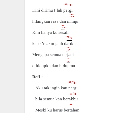
Am
Kini dirimu t’lah pergi
G
hilangkan rasa dan mimpi
G
Kini hanya ku sesali
Bb
kau s’makin jauh dariku
G
Mengapa semua terjadi
C
dihidupku dan hidupmu
Reff :
Am
Aku tak ingin kau pergi
Em
bila semua kan berakhir
F
Meski ku harus bertahan,