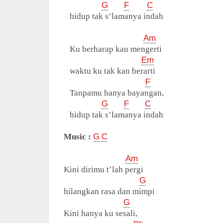
G
F
C
hidup tak s’lamanya indah
Am
Ku berharap kau mengerti
Em
waktu ku tak kan berarti
F
Tanpamu hanya bayangan,
G
F
C
hidup tak s’lamanya indah
Music :
G
C
Am
Kini dirimu t’lah pergi
G
hilangkan rasa dan mimpi
G
Kini hanya ku sesali,