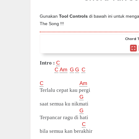
Gunakan
Tool Controls
di bawah ini untuk mengat
The Song !!!
Chord T
Intro :
C
C
Am
G
G
C
C
Am
Terlalu cepat kau pergi
G
saat semua ku nikmati
G
Terpancar ragu di hati
C
bila semua kan berakhir