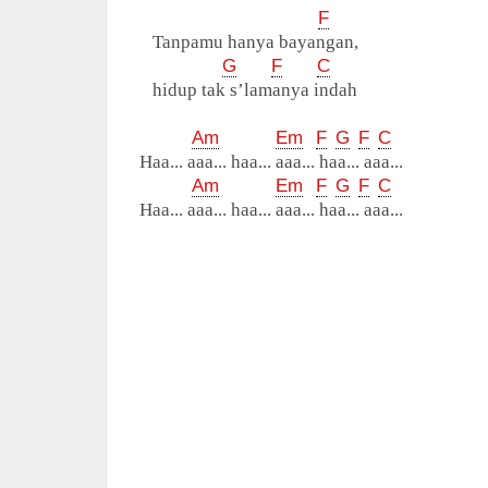
F
Tanpamu hanya bayangan,
G
F
C
hidup tak s’lamanya indah
Am
Em
F
G
F
C
Haa... aaa... haa... aaa... haa... aaa...
Am
Em
F
G
F
C
Haa... aaa... haa... aaa... haa... aaa...