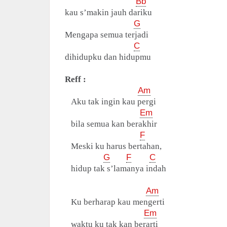
Bb
kau s’makin jauh dariku
G
Mengapa semua terjadi
C
dihidupku dan hidupmu
Reff :
Am
Aku tak ingin kau pergi
Em
bila semua kan berakhir
F
Meski ku harus bertahan,
G
F
C
hidup tak s’lamanya indah
Am
Ku berharap kau mengerti
Em
waktu ku tak kan berarti