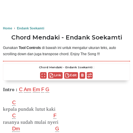
Home
›
Endank Soekamti
Chord Mendaki - Endank Soekamti
Gunakan
Tool Controls
di bawah ini untuk mengatur ukuran teks, auto
scrolling down dan juga transpose chord. Enjoy The Song !!!
Chord Mendaki - Endank Soekamti :
Lirik
Edit
Intro :
C
Am
Em
F
G
C
kepala pundak lutut kaki
C
F
rasanya sudah mulai nyeri
Dm
G