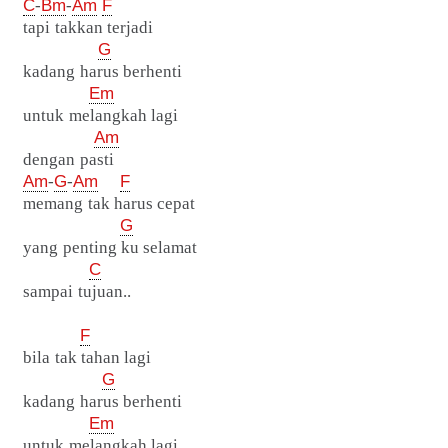
C
-
Bm
-
Am
F
tapi takkan terjadi
G
kadang harus berhenti
Em
untuk melangkah lagi
Am
dengan pasti
Am
-
G
-
Am
F
memang tak harus cepat
G
yang penting ku selamat
C
sampai tujuan..
F
bila tak tahan lagi
G
kadang harus berhenti
Em
untuk melangkah lagi