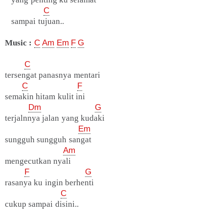
C
sampai tujuan..
Music :
C
Am
Em
F
G
C
tersengat panasnya mentari
C
F
semakin hitam kulit ini
Dm
G
terjalnnya jalan yang kudaki
Em
sungguh sungguh sangat
Am
mengecutkan nyali
F
G
rasanya ku ingin berhenti
C
cukup sampai disini..