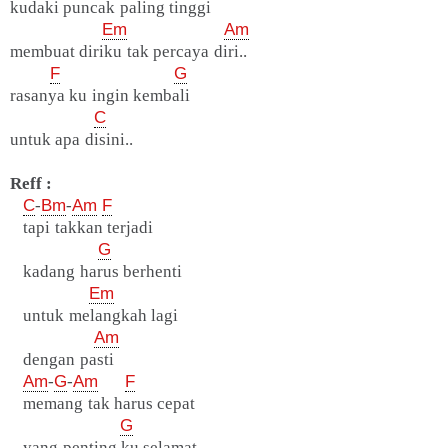
kudaki puncak paling tinggi
Em
Am
membuat diriku tak percaya diri..
F
G
rasanya ku ingin kembali
C
untuk apa disini..
Reff :
C
-
Bm
-
Am
F
tapi takkan terjadi
G
kadang harus berhenti
Em
untuk melangkah lagi
Am
dengan pasti
Am
-
G
-
Am
F
memang tak harus cepat
G
yang penting ku selamat