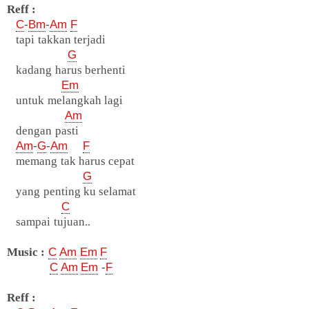
Reff :
C
-
Bm
-
Am
F
tapi takkan terjadi
G
kadang harus berhenti
Em
untuk melangkah lagi
Am
dengan pasti
Am
-
G
-
Am
F
memang tak harus cepat
G
yang penting ku selamat
C
sampai tujuan..
Music :
C
Am
Em
F
C
Am
Em
-
F
Reff :