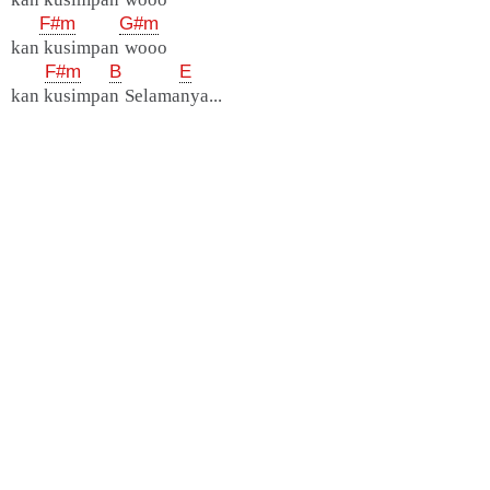
F#m
G#m
kan kusimpan wooo
F#m
B
E
kan kusimpan Selamanya...