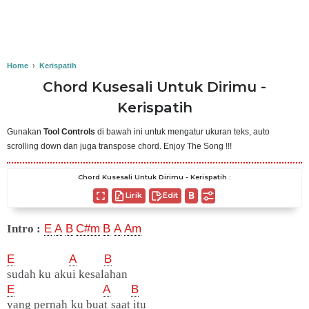
Home
›
Kerispatih
Chord Kusesali Untuk Dirimu -
Kerispatih
Gunakan
Tool Controls
di bawah ini untuk mengatur ukuran teks, auto
scrolling down dan juga transpose chord. Enjoy The Song !!!
Chord Kusesali Untuk Dirimu - Kerispatih :
Lirik
Edit
Intro :
E
A
B
C#m
B
A
Am
E
A
B
sudah ku akui kesalahan
E
A
B
yang pernah ku buat saat itu