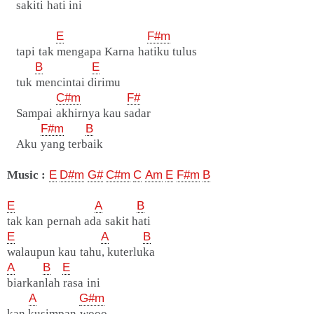
sakiti hati ini
E
F#m
tapi tak mengapa Karna hatiku tulus
B
E
tuk mencintai dirimu
C#m
F#
Sampai akhirnya kau sadar
F#m
B
Aku yang terbaik
Music :
E
D#m
G#
C#m
C
Am
E
F#m
B
E
A
B
tak kan pernah ada sakit hati
E
A
B
walaupun kau tahu, kuterluka
A
B
E
biarkanlah rasa ini
A
G#m
kan kusimpan wooo