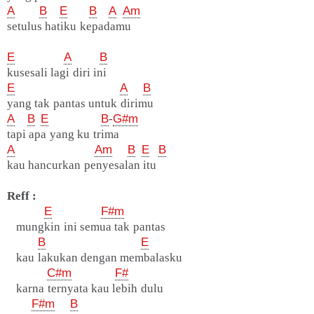
A
B
E
B
A
Am
setulus hatiku kepadamu
E
A
B
kusesali lagi diri ini
E
A
B
yang tak pantas untuk dirimu
A
B
E
B
-
G#m
tapi apa yang ku trima
A
Am
B
E
B
kau hancurkan penyesalan itu
Reff :
E
F#m
mungkin ini semua tak pantas
B
E
kau lakukan dengan membalasku
C#m
F#
karna ternyata kau lebih dulu
F#m
B