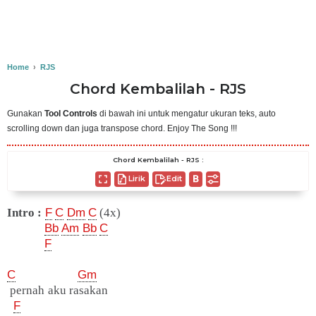
Home
›
RJS
Chord Kembalilah - RJS
Gunakan
Tool Controls
di bawah ini untuk mengatur ukuran teks, auto
scrolling down dan juga transpose chord. Enjoy The Song !!!
Chord Kembalilah - RJS :
Lirik
Edit
Intro :
F
C
Dm
C
(4x)
Bb
Am
Bb
C
F
C
Gm
pernah aku rasakan
F