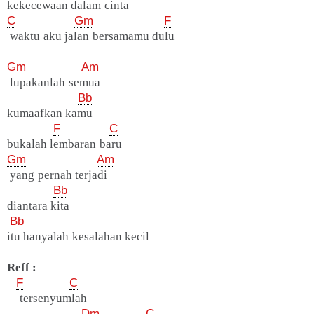
kekecewaan dalam cinta
C
Gm
F
waktu aku jalan bersamamu dulu
Gm
Am
lupakanlah semua
Bb
kumaafkan kamu
F
C
bukalah lembaran baru
Gm
Am
yang pernah terjadi
Bb
diantara kita
Bb
itu hanyalah kesalahan kecil
Reff :
F
C
tersenyumlah
Dm
C