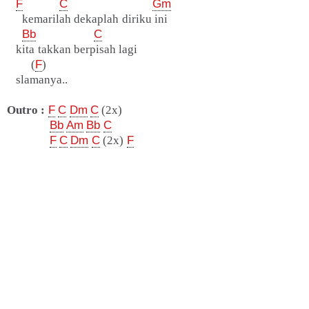
F
C
Gm
kemarilah dekaplah diriku ini
Bb
C
kita takkan berpisah lagi
(
F
)
slamanya..
Outro :
F
C
Dm
C
(2x)
Bb
Am
Bb
C
F
C
Dm
C
(2x)
F