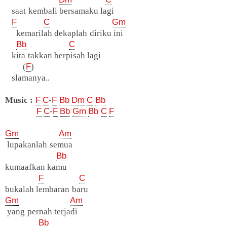
saat kembali bersamaku lagi
F
C
Gm
kemarilah dekaplah diriku ini
Bb
C
kita takkan berpisah lagi
(
F
)
slamanya..
Music :
F
C
-
F
Bb
Dm
C
Bb
F
C
-
F
Bb
Gm
Bb
C
F
Gm
Am
lupakanlah semua
Bb
kumaafkan kamu
F
C
bukalah lembaran baru
Gm
Am
yang pernah terjadi
Bb