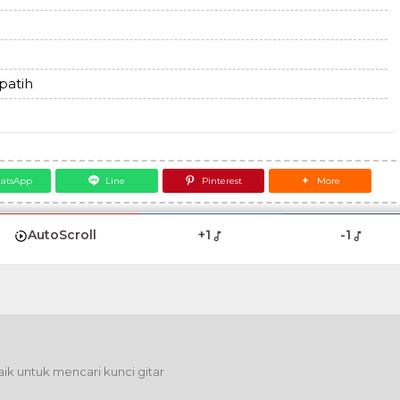
patih
atsApp
Line
Pinterest
More
AutoScroll
+1
-1
ik untuk mencari kunci gitar