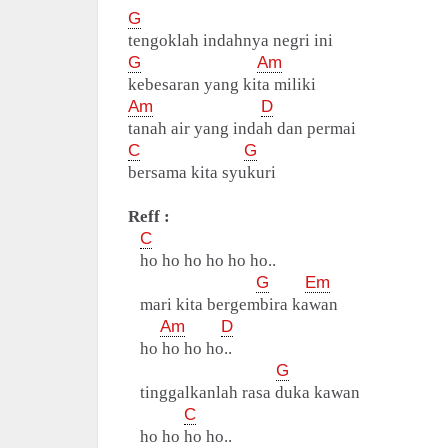
G
tengoklah indahnya negri ini
G
Am
kebesaran yang kita miliki
Am
D
tanah air yang indah dan permai
C
G
bersama kita syukuri
Reff :
C
ho ho ho ho ho ho..
G
Em
mari kita bergembira kawan
Am
D
ho ho ho ho..
G
tinggalkanlah rasa duka kawan
C
ho ho ho ho..