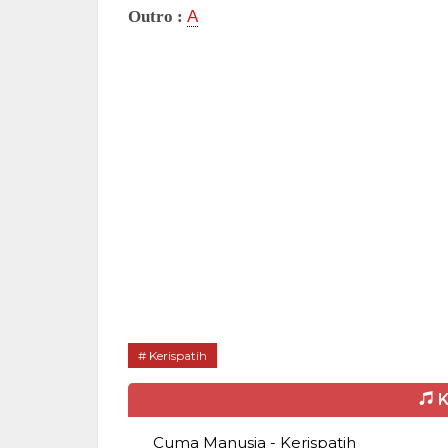
Outro :
A
Kerispatih
K
Cuma Manusia - Kerispatih