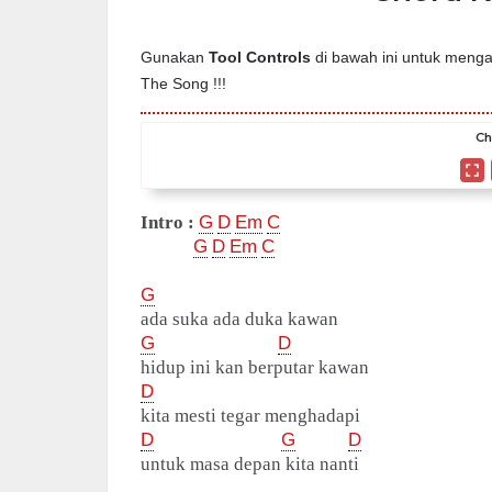
Gunakan
Tool Controls
di bawah ini untuk mengat
The Song !!!
Ch
Intro :
G
D
Em
C
G
D
Em
C
G
ada suka ada duka kawan
G
D
hidup ini kan berputar kawan
D
kita mesti tegar menghadapi
D
G
D
untuk masa depan kita nanti