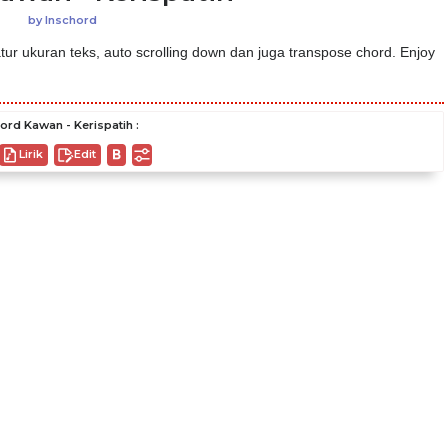
by
Inschord
ur ukuran teks, auto scrolling down dan juga transpose chord. Enjoy
ord Kawan - Kerispatih :
Lirik
Edit