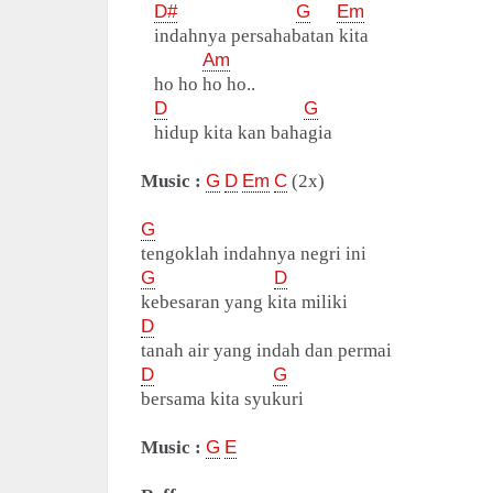
D#
G
Em
indahnya persahabatan kita
Am
ho ho ho ho..
D
G
hidup kita kan bahagia
Music :
G
D
Em
C
(2x)
G
tengoklah indahnya negri ini
G
D
kebesaran yang kita miliki
D
tanah air yang indah dan permai
D
G
bersama kita syukuri
Music :
G
E