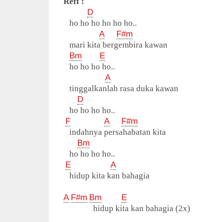
Reff :
D
ho ho ho ho ho ho..
A
F#m
mari kita bergembira kawan
Bm
E
ho ho ho ho..
A
tinggalkanlah rasa duka kawan
D
ho ho ho ho..
F
A
F#m
indahnya persahabatan kita
Bm
ho ho ho ho..
E
A
hidup kita kan bahagia
A
F#m
Bm
E
hidup kita kan bahagia (2x)