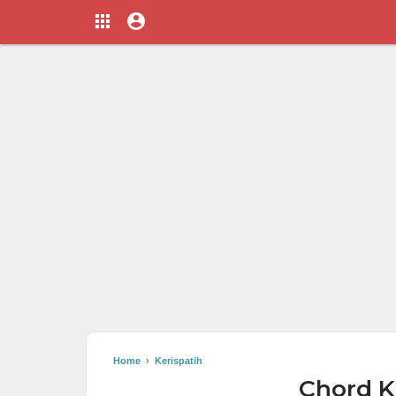
Home
›
Kerispatih
Chord K