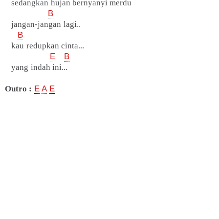
sedangkan hujan bernyanyi merdu
B
jangan-jangan lagi..
B
kau redupkan cinta...
E
B
yang indah ini...
Outro :
E
A
E