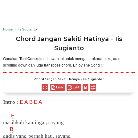
Home
›
Iis Sugianto
Chord Jangan Sakiti Hatinya - Iis
Sugianto
Gunakan
Tool Controls
di bawah ini untuk mengatur ukuran teks, auto
scrolling down dan juga transpose chord. Enjoy The Song !!!
Chord Jangan Sakiti Hatinya - Iis Sugianto :
Lirik
Edit
Intro :
E
A
B
E
A
E
masihkah kau ingat, sayang
B
gadis yang pernah kau, sayang