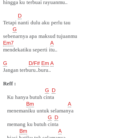
hingga ku terbuai rayuanmu..
D
Tetapi nanti dulu aku perlu tau
G
sebenarnya apa maksud tujuanmu
Em7
A
mendekatiku seperti itu..
G
D/F#
Em
A
Jangan terburu..buru..
Reff :
G
D
Ku hanya butuh cinta
Bm
A
menemaniku untuk selamanya
G
D
memang ku butuh cinta
Bm
A
hiasi hatiku tuk selamanya..