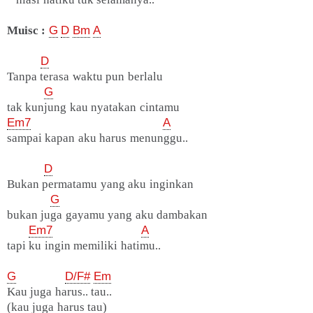
Muisc :
G
D
Bm
A
D
Tanpa terasa waktu pun berlalu
G
tak kunjung kau nyatakan cintamu
Em7
A
sampai kapan aku harus menunggu..
D
Bukan permatamu yang aku inginkan
G
bukan juga gayamu yang aku dambakan
Em7
A
tapi ku ingin memiliki hatimu..
G
D/F#
Em
Kau juga harus.. tau..
(kau juga harus tau)