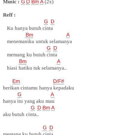
Music :
G
D
Bm
A
(2x)
Reff :
G
D
Ku hanya butuh cinta
Bm
A
menemaniku untuk selamanya
G
D
memang ku butuh cinta
Bm
A
hiasi hatiku tuk selamanya..
Em
D/F#
berikan cintamu hanya kepadaku
G
A
hanya itu yang aku mau
G
D
Bm
A
aku butuh cinta..
G
D
memang ku butuh cinta