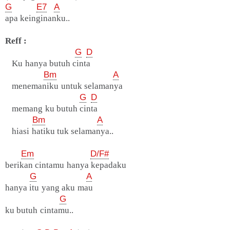
G
E7
A
apa keinginanku..
Reff :
G
D
Ku hanya butuh cinta
Bm
A
menemaniku untuk selamanya
G
D
memang ku butuh cinta
Bm
A
hiasi hatiku tuk selamanya..
Em
D/F#
berikan cintamu hanya kepadaku
G
A
hanya itu yang aku mau
G
ku butuh cintamu..