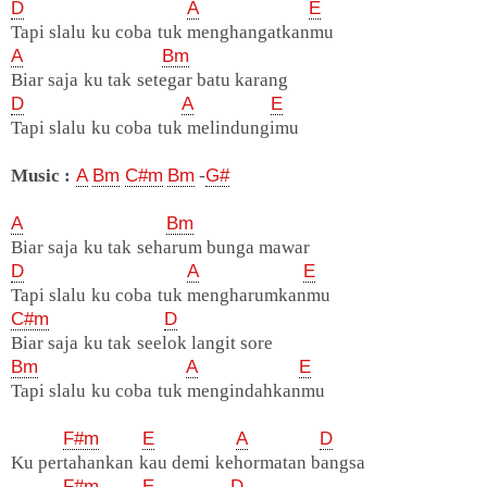
D
A
E
Tapi slalu ku coba tuk menghangatkanmu
A
Bm
Biar saja ku tak setegar batu karang
D
A
E
Tapi slalu ku coba tuk melindungimu
Music :
A
Bm
C#m
Bm
-
G#
A
Bm
Biar saja ku tak seharum bunga mawar
D
A
E
Tapi slalu ku coba tuk mengharumkanmu
C#m
D
Biar saja ku tak seelok langit sore
Bm
A
E
Tapi slalu ku coba tuk mengindahkanmu
F#m
E
A
D
Ku pertahankan kau demi kehormatan bangsa
F#m
E
D