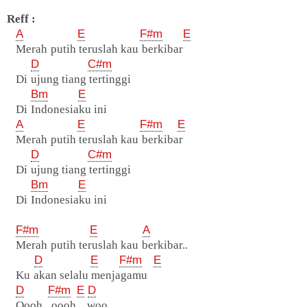
Reff :
A
E
F#m
E
Merah putih teruslah kau berkibar
D
C#m
Di ujung tiang tertinggi
Bm
E
Di Indonesiaku ini
A
E
F#m
E
Merah putih teruslah kau berkibar
D
C#m
Di ujung tiang tertinggi
Bm
E
Di Indonesiaku ini
F#m
E
A
Merah putih teruslah kau berkibar..
D
E
F#m
E
Ku akan selalu menjagamu
D
F#m
E
D
Oooh.. oooh.. woo..