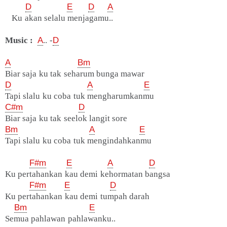
D
E
D
A
Ku akan selalu menjagamu..
Music :
A
.. -
D
A
Bm
Biar saja ku tak seharum bunga mawar
D
A
E
Tapi slalu ku coba tuk mengharumkanmu
C#m
D
Biar saja ku tak seelok langit sore
Bm
A
E
Tapi slalu ku coba tuk mengindahkanmu
F#m
E
A
D
Ku pertahankan kau demi kehormatan bangsa
F#m
E
D
Ku pertahankan kau demi tumpah darah
Bm
E
Semua pahlawan pahlawanku..