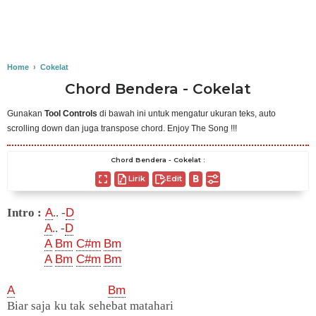
Home
›
Cokelat
Chord Bendera - Cokelat
Gunakan
Tool Controls
di bawah ini untuk mengatur ukuran teks, auto
scrolling down dan juga transpose chord. Enjoy The Song !!!
Chord Bendera - Cokelat :
Lirik
Edit
Intro :
A
.. -
D
A
.. -
D
A
Bm
C#m
Bm
A
Bm
C#m
Bm
A
Bm
Biar saja ku tak sehebat matahari