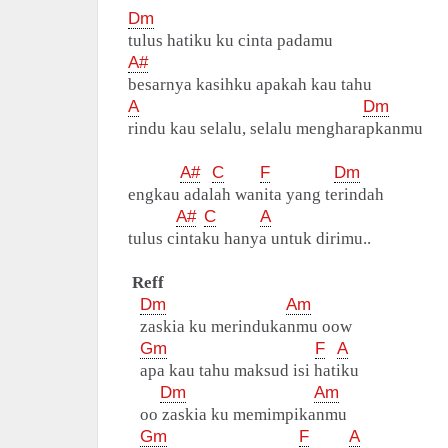
Dm
tulus hatiku ku cinta padamu
A#
besarnya kasihku apakah kau tahu
A
Dm
rindu kau selalu, selalu mengharapkanmu
A#
C
F
Dm
engkau adalah wanita yang terindah
A#
C
A
tulus cintaku hanya untuk dirimu..
Reff
Dm
Am
zaskia ku merindukanmu oow
Gm
F
A
apa kau tahu maksud isi hatiku
Dm
Am
oo zaskia ku memimpikanmu
Gm
F
A