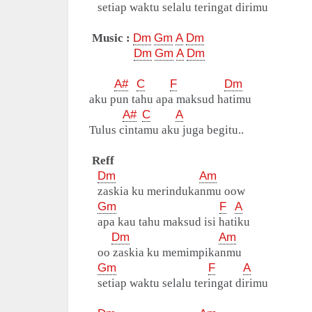
setiap waktu selalu teringat dirimu
Music :
Dm
Gm
A
Dm
Dm
Gm
A
Dm
A#
C
F
Dm
aku pun tahu apa maksud hatimu
A#
C
A
Tulus cintamu aku juga begitu..
Reff
Dm
Am
zaskia ku merindukanmu oow
Gm
F
A
apa kau tahu maksud isi hatiku
Dm
Am
oo zaskia ku memimpikanmu
Gm
F
A
setiap waktu selalu teringat dirimu