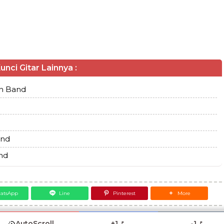
unci Gitar Lainnya :
an Band
and
nd
atsApp
Line
Pinterest
More
AutoScroll
+1
-1