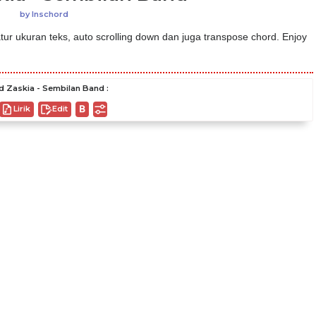
by
Inschord
ur ukuran teks, auto scrolling down dan juga transpose chord. Enjoy
d Zaskia - Sembilan Band :
Lirik
Edit