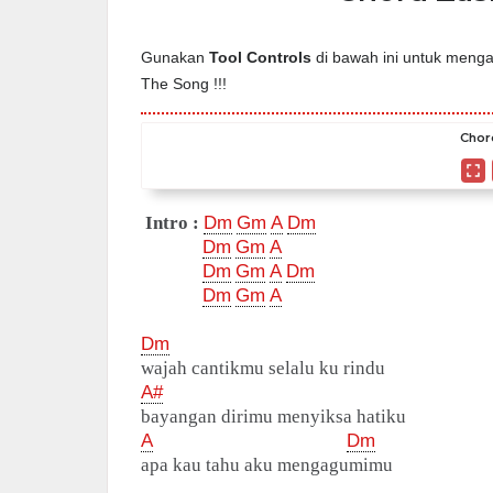
Gunakan
Tool Controls
di bawah ini untuk mengat
The Song !!!
Chor
Intro :
Dm
Gm
A
Dm
Dm
Gm
A
Dm
Gm
A
Dm
Dm
Gm
A
Dm
wajah cantikmu selalu ku rindu
A#
bayangan dirimu menyiksa hatiku
A
Dm
apa kau tahu aku mengagumimu