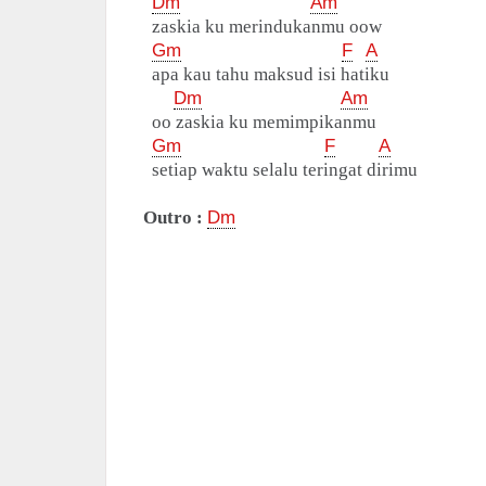
Dm
Am
zaskia ku merindukanmu oow
Gm
F
A
apa kau tahu maksud isi hatiku
Dm
Am
oo zaskia ku memimpikanmu
Gm
F
A
setiap waktu selalu teringat dirimu
Outro :
Dm