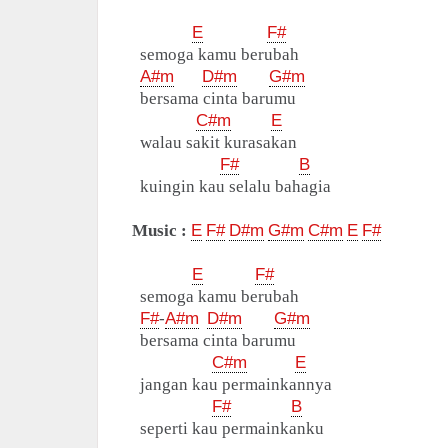
E
F#
semoga kamu berubah
A#m
D#m
G#m
bersama cinta barumu
C#m
E
walau sakit kurasakan
F#
B
kuingin kau selalu bahagia
Music :
E
F#
D#m
G#m
C#m
E
F#
E
F#
semoga kamu berubah
F#
-
A#m
D#m
G#m
bersama cinta barumu
C#m
E
jangan kau permainkannya
F#
B
seperti kau permainkanku