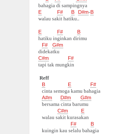
bahagia di sampingnya
E
F#
B
D#m
-
B
walau sakit hatiku..
E
F#
B
hatiku inginkan dirimu
F#
G#m
didekatku
C#m
F#
tapi tak mungkin
Reff
B
E
F#
cinta semoga kamu bahagia
A#m
D#m
G#m
bersama cinta barumu
C#m
E
walau sakit kurasakan
F#
B
kuingin kau selalu bahagia