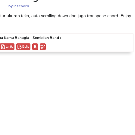
by
Inschord
ur ukuran teks, auto scrolling down dan juga transpose chord. Enjoy
a Kamu Bahagia - Sembilan Band :
Lirik
Edit