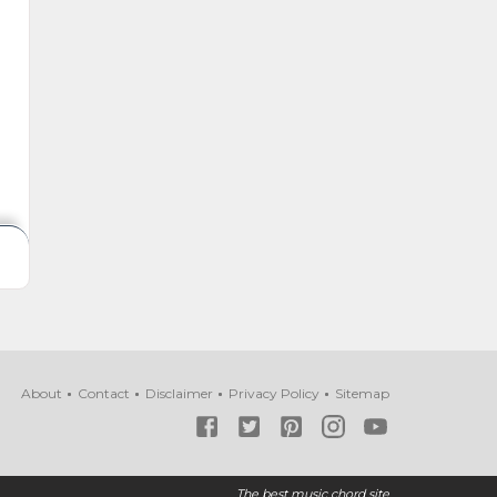
About
Contact
Disclaimer
Privacy Policy
Sitemap
The best music chord site