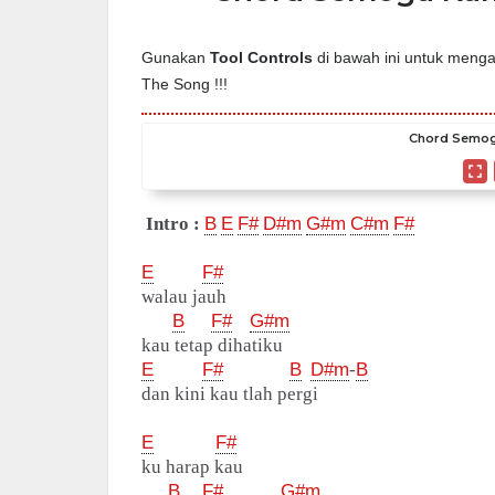
Gunakan
Tool Controls
di bawah ini untuk mengat
The Song !!!
Chord Semog
Intro :
B
E
F#
D#m
G#m
C#m
F#
E
F#
walau jauh
B
F#
G#m
kau tetap dihatiku
E
F#
B
D#m
-
B
dan kini kau tlah pergi
E
F#
ku harap kau
B
F#
G#m