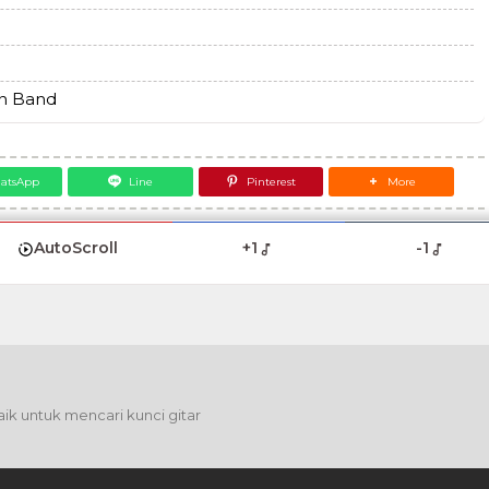
an Band
atsApp
Line
Pinterest
More
AutoScroll
+1
-1
ik untuk mencari kunci gitar