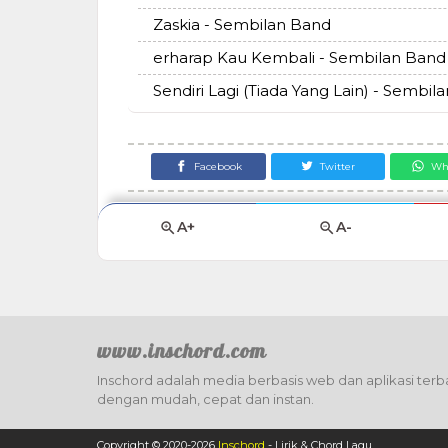
Zaskia - Sembilan Band
erharap Kau Kembali - Sembilan Band
Sendiri Lagi (Tiada Yang Lain) - Sembil
Facebook
Twitter
Wh
A+
A-
www.inschord.com
Inschord adalah media berbasis web dan aplikasi terba
dengan mudah, cepat dan instan.
Copyright © 2020-
2026
Inschord
- Lirik & Chord Lagu