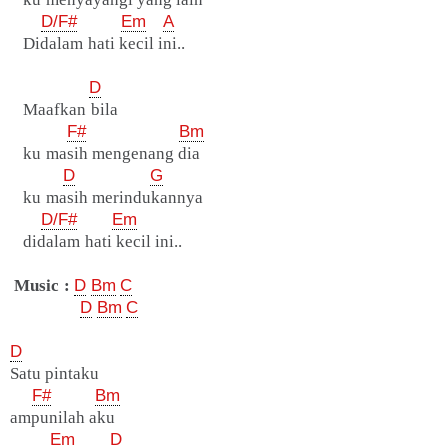
D/F#
Em
A
Didalam hati kecil ini..
D
Maafkan bila
F#
Bm
ku masih mengenang dia
D
G
ku masih merindukannya
D/F#
Em
didalam hati kecil ini..
Music :
D
Bm
C
D
Bm
C
D
Satu pintaku
F#
Bm
ampunilah aku
Em
D