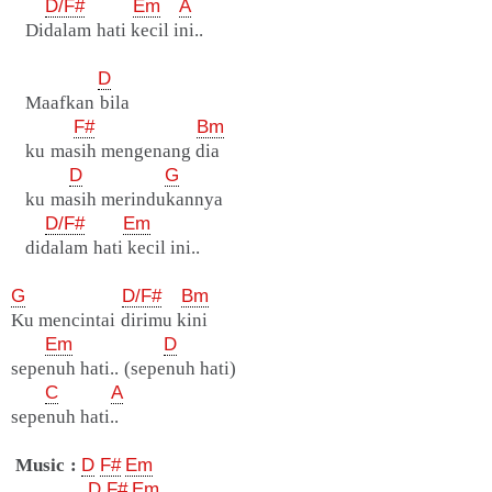
D/F#
Em
A
Didalam hati kecil ini..
D
Maafkan bila
F#
Bm
ku masih mengenang dia
D
G
ku masih merindukannya
D/F#
Em
didalam hati kecil ini..
G
D/F#
Bm
Ku mencintai dirimu kini
Em
D
sepenuh hati.. (sepenuh hati)
C
A
sepenuh hati..
Music :
D
F#
Em
D
F#
Em