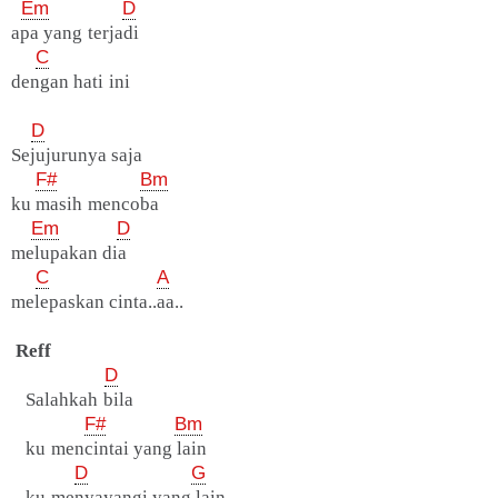
Em
D
apa yang terjadi
C
dengan hati ini
D
Sejujurunya saja
F#
Bm
ku masih mencoba
Em
D
melupakan dia
C
A
melepaskan cinta..aa..
Reff
D
Salahkah bila
F#
Bm
ku mencintai yang lain
D
G
ku menyayangi yang lain