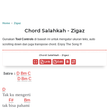
Home
›
Zigaz
Chord Salahkah - Zigaz
Gunakan
Tool Controls
di bawah ini untuk mengatur ukuran teks, auto
scrolling down dan juga transpose chord. Enjoy The Song !!!
Chord Salahkah - Zigaz :
Lirik
Edit
Intro :
D
Bm
C
D
Bm
C
D
Tak ku mengerti
F#
Bm
tak bisa pahami