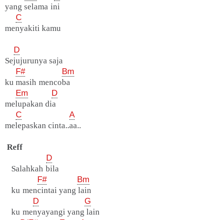
yang selama ini
C
menyakiti kamu
D
Sejujurunya saja
F#
Bm
ku masih mencoba
Em
D
melupakan dia
C
A
melepaskan cinta..aa..
Reff
D
Salahkah bila
F#
Bm
ku mencintai yang lain
D
G
ku menyayangi yang lain