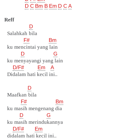
D
C
Bm
B
Em
D
C
A
Reff
D
Salahkah bila
F#
Bm
ku mencintai yang lain
D
G
ku menyayangi yang lain
D/F#
Em
A
Didalam hati kecil ini..
D
Maafkan bila
F#
Bm
ku masih mengenang dia
D
G
ku masih merindukannya
D/F#
Em
didalam hati kecil ini..