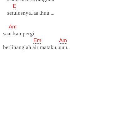
E
setulusnya..aa..huu....
Am
saat kau pergi
Em
Am
berlinanglah air mataku..uuu..