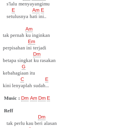
s'lalu menyayangimu
E
Am
E
setulusnya hati ini..
Am
tak pernah ku inginkan
Em
perpisahan ini terjadi
Dm
betapa singkat ku rasakan
G
kebahagiaan itu
C
E
kini lenyaplah sudah...
Music :
Dm
Am
Dm
E
Reff
Dm
tak perlu kau beri alasan