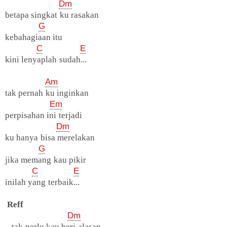
Dm
betapa singkat ku rasakan
G
kebahagiaan itu
C
E
kini lenyaplah sudah...
Am
tak pernah ku inginkan
Em
perpisahan ini terjadi
Dm
ku hanya bisa merelakan
G
jika memang kau pikir
C
E
inilah yang terbaik...
Reff
Dm
tak perlu kau beri alasan