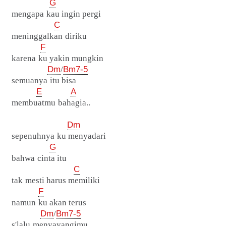
G
mengapa kau ingin pergi
C
meninggalkan diriku
F
karena ku yakin mungkin
Dm
/
Bm7-5
semuanya itu bisa
E
A
membuatmu bahagia..
Dm
sepenuhnya ku menyadari
G
bahwa cinta itu
C
tak mesti harus memiliki
F
namun ku akan terus
Dm
/
Bm7-5
s'lalu menyayangimu