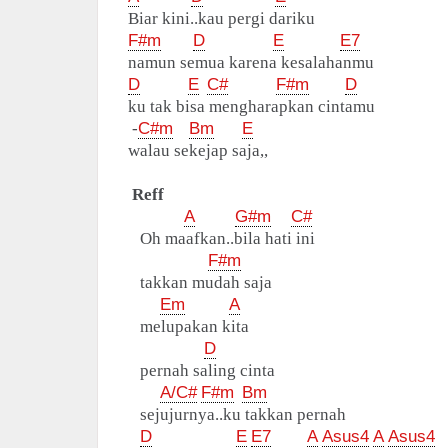
Biar kini..kau pergi dariku
F#m
D
E
E7
namun semua karena kesalahanmu
D
E
C#
F#m
D
ku tak bisa mengharapkan cintamu
-
C#m
Bm
E
walau sekejap saja,,
Reff
A
G#m
C#
Oh maafkan..bila hati ini
F#m
takkan mudah saja
Em
A
melupakan kita
D
pernah saling cinta
A/C#
F#m
Bm
sejujurnya..ku takkan pernah
D
E
E7
A
Asus4
A
Asus4