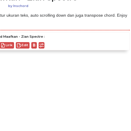
by
Inschord
ur ukuran teks, auto scrolling down dan juga transpose chord. Enjoy
d Maafkan - Zian Spectre :
Lirik
Edit