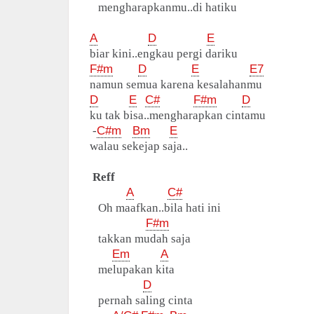
mengharapkanmu..di hatiku
A
D
E
biar kini..engkau pergi dariku
F#m
D
E
E7
namun semua karena kesalahanmu
D
E
C#
F#m
D
ku tak bisa..mengharapkan cintamu
-
C#m
Bm
E
walau sekejap saja..
Reff
A
C#
Oh maafkan..bila hati ini
F#m
takkan mudah saja
Em
A
melupakan kita
D
pernah saling cinta