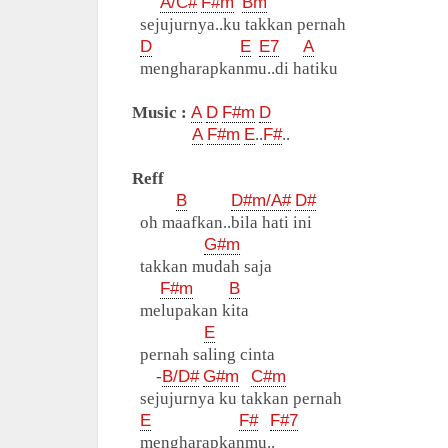
A/C#
F#m
Bm
sejujurnya..ku takkan pernah
D
E
E7
A
mengharapkanmu..di hatiku
Music :
A
D
F#m
D
A
F#m
E
..
F#
..
Reff
B
D#m/A#
D#
oh maafkan..bila hati ini
G#m
takkan mudah saja
F#m
B
melupakan kita
E
pernah saling cinta
-
B/D#
G#m
C#m
sejujurnya ku takkan pernah
E
F#
F#7
mengharapkanmu..