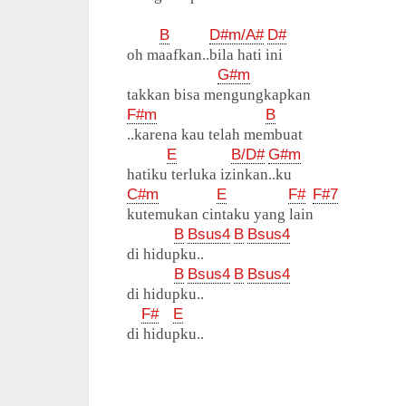
B
D#m/A#
D#
oh maafkan..bila hati ini
G#m
takkan bisa mengungkapkan
F#m
B
..karena kau telah membuat
E
B/D#
G#m
hatiku terluka izinkan..ku
C#m
E
F#
F#7
kutemukan cintaku yang lain
B
Bsus4
B
Bsus4
di hidupku..
B
Bsus4
B
Bsus4
di hidupku..
F#
E
di hidupku..