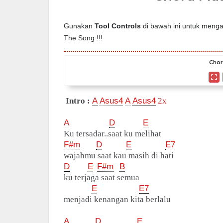
Gunakan
Tool Controls
di bawah ini untuk mengat
The Song !!!
Chor
Intro :
A
Asus4
A
Asus4
2x
A
D
E
Ku tersadar..saat ku melihat
F#m
D
E
E7
wajahmu saat kau masih di hati
D
E
F#m
B
ku terjaga saat semua
E
E7
menjadi kenangan kita berlalu
A
D
E