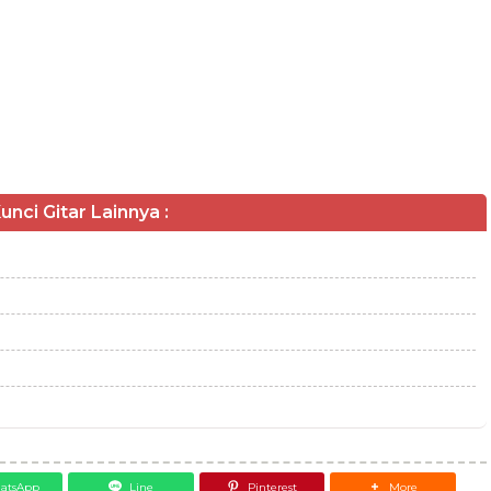
unci Gitar Lainnya :
atsApp
Line
Pinterest
More