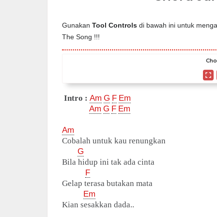
Gunakan
Tool Controls
di bawah ini untuk mengat
The Song !!!
Cho
Intro :
Am
G
F
Em
Am
G
F
Em
Am
Cobalah untuk kau renungkan
G
Bila hidup ini tak ada cinta
F
Gelap terasa butakan mata
Em
Kian sesakkan dada..