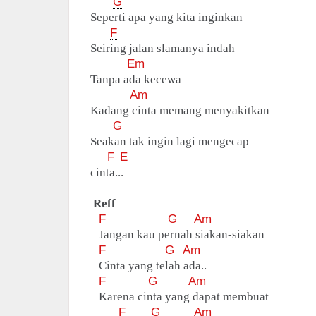
G
Seperti apa yang kita inginkan
F
Seiring jalan slamanya indah
Em
Tanpa ada kecewa
Am
Kadang cinta memang menyakitkan
G
Seakan tak ingin lagi mengecap
F
E
cinta...
Reff
F
G
Am
Jangan kau pernah siakan-siakan
F
G
Am
Cinta yang telah ada..
F
G
Am
Karena cinta yang dapat membuat
F
G
Am