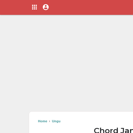
Home
›
Ungu
Chord Ja