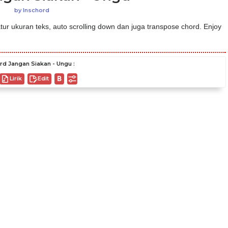
by
Inschord
ur ukuran teks, auto scrolling down dan juga transpose chord. Enjoy
rd Jangan Siakan - Ungu :
Lirik
Edit