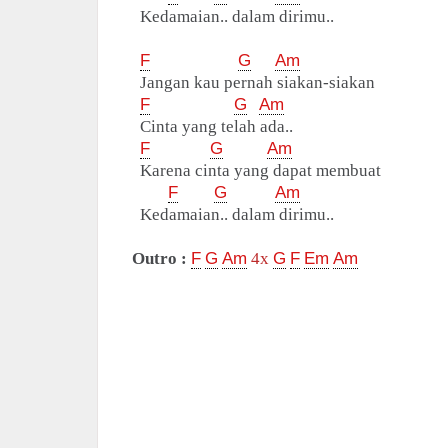
Kedamaian.. dalam dirimu..
F
G
Am
Jangan kau pernah siakan-siakan
F
G
Am
Cinta yang telah ada..
F
G
Am
Karena cinta yang dapat membuat
F
G
Am
Kedamaian.. dalam dirimu..
Outro :
F
G
Am
4x
G
F
Em
Am