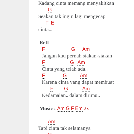
Kadang cinta memang menyakitkan
G
Seakan tak ingin lagi mengecap
F
E
cinta...
Reff
F
G
Am
Jangan kau pernah siakan-siakan
F
G
Am
Cinta yang telah ada..
F
G
Am
Karena cinta yang dapat membuat
F
G
Am
Kedamaian.. dalam dirimu..
Music :
Am
G
F
Em
2x
Am
Tapi cinta tak selamanya