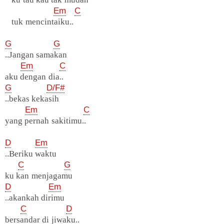
Em
C
tuk mencintaiku..
G
G
..Jangan samakan
Em
C
aku dengan dia..
G
D/F#
..bekas kekasih
Em
C
yang pernah sakitimu..
D
Em
..Beriku waktu
C
G
ku kan menjagamu
D
Em
..akankah dirimu
C
D
bersandar di jiwaku..