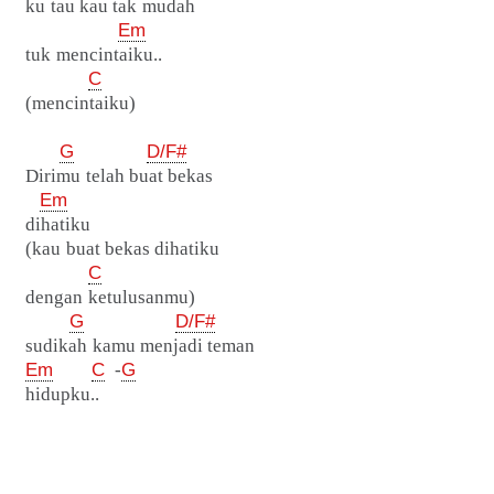
ku tau kau tak mudah
Em
tuk mencintaiku..
C
(mencintaiku)
G
D/F#
Dirimu telah buat bekas
Em
dihatiku
(kau buat bekas dihatiku
C
dengan ketulusanmu)
G
D/F#
sudikah kamu menjadi teman
Em
C
-
G
hidupku..