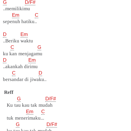
G
D/F#
..memilikimu
Em
C
sepenuh hatiku..
D
Em
..Beriku waktu
C
G
ku kan menjagamu
D
Em
..akankah dirimu
C
D
bersandar di jiwaku..
Reff
G
D/F#
Ku tau kau tak mudah
Em
C
tuk menerimaku...
G
D/F#
ku tau kau tak mudah