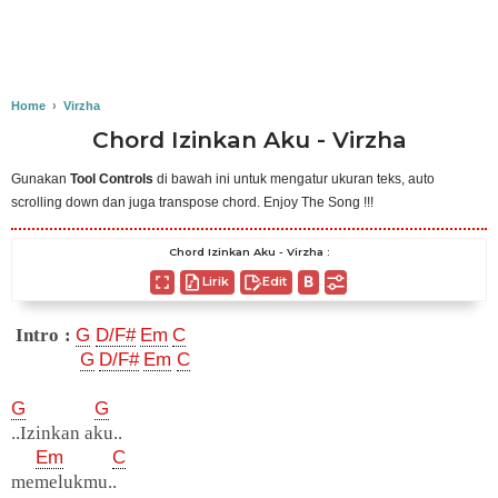
Home
›
Virzha
Chord Izinkan Aku - Virzha
Gunakan
Tool Controls
di bawah ini untuk mengatur ukuran teks, auto
scrolling down dan juga transpose chord. Enjoy The Song !!!
Chord Izinkan Aku - Virzha :
Lirik
Edit
Intro :
G
D/F#
Em
C
G
D/F#
Em
C
G
G
..Izinkan aku..
Em
C
memelukmu..